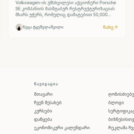
Volkswagen-ის უმსხვილესი აქციონერი Porsche
SE კომპანიის მასშტაბურ რესტრუქტურიზაციას
მხარს უჭერს, რომელიც დამატებით 50,000
სამუშაო ადგილის შემცირებასა და ოთხი
გერმანული ქარხნის შესაძლო დახურვას
ნახე
ნუცა ტყეშელაშვილი
ითვალისწინებს.
ᲜᲐᲕᲘᲒᲐᲪᲘᲐ
მთავარი
ღონისძიებ
ჩვენ შესახებ
ბლოგი
კურსები
სერტიფიკატ
დაწყება
ბიზნესისთ
ეკონომიკური კალენდარი
რეკლამა ჩვ