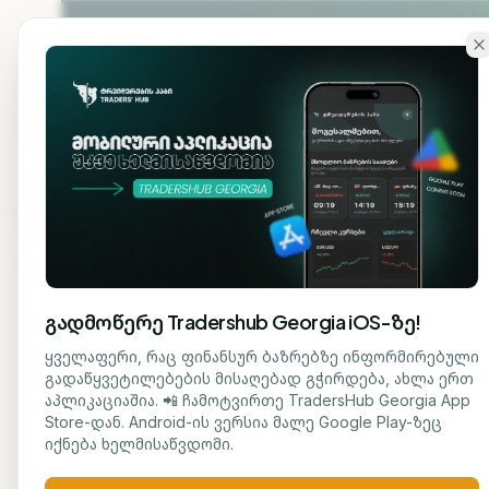
გადადი ძირითად შინაარსზე
ჩვენ
მთავარი
შესახებ
გადმოწერე Tradershub Georgia iOS-ზე!
ბლოგზე დაბრუნება
ყველაფერი, რაც ფინანსურ ბაზრებზე ინფორმირებული
გადაწყვეტილებების მისაღებად გჭირდება, ახლა ერთ
ᲡᲐᲤᲝᲜᲓᲝ
აპლიკაციაშია. 📲 ჩამოტვირთე TradersHub Georgia App
მარიამ ქადარია
Store-დან. Android-ის ვერსია მალე Google Play-ზეც
ბიტ
ᲟᲣᲠᲜᲐᲚᲘᲡᲢᲘ
იქნება ხელმისაწვდომი.