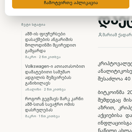
40 
ჩამოტვირთე აპლიკაცია
დაე
ᲛᲔᲢᲘ ᲡᲢᲐᲢᲘᲐ
აშშ-ის ფიუჩერსები
მარიამ ქადარ
დასაქმების ანგარიშის
მოლოდინში მცირედით
გამყარდა
მაკრო
·
2
წთ კითხვა
კრიპტოვალუტ
Volkswagen-ი ათიათასობით
ანალიტიკოს
დამატებითი სამუშაო
ადგილის შემცირებას
შესაძლოა 40
განიხილავს
ანალიზი
·
2
წთ კითხვა
ბიტკოინმა 2
როგორ გეგმავს მარკ კარნი
შემდეგაც მი
აშშ-სთან სავაჭრო ომის
აზრით, კრი
დასრულებას
აქციებისა დ
მაკრო
·
1
წთ კითხვა
ინფლაციისგ
ნაწილი ახლა