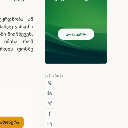
ეყრდნობა. ამ
მამდე ვარდნა
ი მიიჩნევენ,
 იმისა, რომ
ზრდის ფონზე
ᲒᲐᲖᲘᲐᲠᲔᲑᲐ
გამოწერა