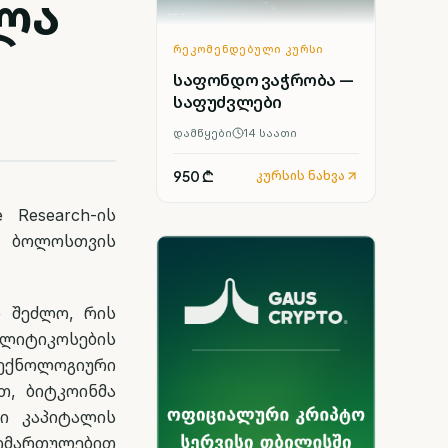
ლა
ᲠᲔᲙᲝᲛᲔᲜᲓᲔᲑᲣᲚᲘ ᲙᲣᲠᲡᲘ
საფონდო ვაჭრობა —
საფუძვლები
დამწყები
14
საათი
950 ₾
კურსის ნახვა
 Research-ის
ს ბოლოსთვის
რ შეძლო, რის
ალიტიკოსების
ექნოლოგიური
თ, ბიტკოინმა
ი კაპიტალის
მიმართულებით