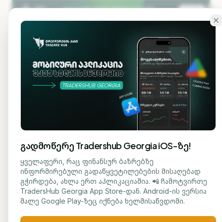
გადადი ძირითად შინაარსზე
KA
EN
კონფიდენციალურობ
პოლიტიკა
გადმოწერე Tradershub Georgia iOS-ზე!
ბოლო განახლება: 2026 წლის 25 მაისი
ყველაფერი, რაც ფინანსურ ბაზრებზე
ინფორმირებული გადაწყვეტილებების მისაღებად
გჭირდება, ახლა ერთ აპლიკაციაშია. 📲 ჩამოტვირთე
ეს კონფიდენციალურობის პოლიტიკა
TradersHub Georgia App Store-დან. Android-ის ვერსია
განმარტავს, თუ რა პერსონალურ მონაცემებს
მალე Google Play-ზეც იქნება ხელმისაწვდომი.
აგროვებს ტრეიდერების ჰაბი („ჩვენ“) ჩვენი