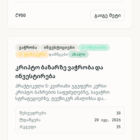
₾950
გაიგე მეტი
ვაჭრობა
ინვესტიციები
ონლაინი
ფიზიკური
ᲓᲐᲛᲬᲧᲔᲑᲘ
ახალი
კრიპტო ბაზარზე ვაჭრობა და
ინვესტირება
პრაქტიკული 5-კვირიანი ჯგუფური კურსი
კრიპტო ბაზრების საფუძვლებზე, სავაჭრო
სტრატეგიებზე, ტექნიკურ ანალიზსა და
გააზრებულ რისკ-მენეჯმენტზე.
შეხვედრები
10
დაწყება
20 ივლ. 2026
ჯგუფი
15