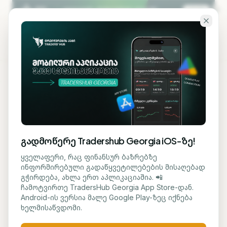
გადადი ძირითად შინაარსზე
KA
EN
ᲢᲠᲔᲘᲓᲔᲠᲔᲑᲘᲡ ᲰᲐᲑᲘ — ᲡᲐᲥᲐᲠᲗᲕᲔᲚᲝᲡ
#1
ᲞᲚᲐᲢᲤᲝᲠᲛᲐ ᲤᲘᲜᲐᲜᲡᲣᲠᲘ ᲒᲐᲜᲐᲗᲚᲔᲑᲘᲡᲗᲕᲘᲡ
გადმოწერე Tradershub Georgia iOS-ზე!
ისწავლე
ყველაფერი, რაც ფინანსურ ბაზრებზე
ინფორმირებული გადაწყვეტილებების მისაღებად
ტრეიდინგი და
გჭირდება, ახლა ერთ აპლიკაციაშია. 📲
ჩამოტვირთე TradersHub Georgia App Store-დან.
ინვესტიციები
Android-ის ვერსია მალე Google Play-ზეც იქნება
ხელმისაწვდომი.