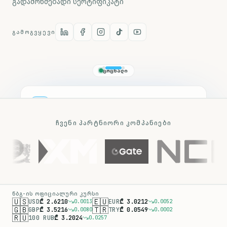
გადამოწმებადი სერტიფიკატი
ᲒᲐᲛᲝᲒᲕᲧᲔᲕᲘ
ᲪᲝᲪᲮᲐᲚᲘ
FOREX
EUR/USD
ᲡᲐᲤᲝᲜᲓᲝ
S&P 500
ᲩᲕᲔᲜᲘ ᲞᲐᲠᲢᲜᲘᲝᲠᲘ ᲙᲝᲛᲞᲐᲜᲘᲔᲑᲘ
1.1535
ᲙᲠᲘᲞᲢᲝ
BTC/USD
7,757.64
65,111.00
▼
-0.06%
▲
+0.62%
▲
+0.20%
ᲜᲑᲒ-ᲘᲡ ᲝᲤᲘᲪᲘᲐᲚᲣᲠᲘ ᲙᲣᲠᲡᲘ
🇺🇸
🇪🇺
USD
₾
2.6210
EUR
₾
3.0212
0.0013
0.0052
🇬🇧
🇹🇷
GBP
₾
3.5216
TRY
₾
0.0549
0.0080
0.0002
🇷🇺
100 RUB
₾
3.2024
0.0257
1.1554
1.1367