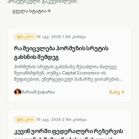
პრაქტიკული გაკვეთილები.
ყველა სტატია
ᲛᲐᲙᲠᲝ
10 ᲐᲒᲕ. 2026
1
ᲬᲗ ᲙᲘᲗᲮᲕᲐ
რა შეიცვლება ჰორმუზის სრუტის
გახსნის შემდეგ
ჰორმუზის სრუტის გახსნაზე შესაძლოა მალევე
შეთანხმდნენ, თუმცა Capital Economics-ის
შეფასებით, ენერგეტიკულ ბაზარზე ვითარების
სრულად გამოსწორებას დრო დასჭირდება.
ნახე
მარიამ ქადარია
ᲛᲐᲙᲠᲝ
10 ᲐᲒᲕ. 2026
2
ᲬᲗ ᲙᲘᲗᲮᲕᲐ
კევინ უორში ფედერალური რეზერვის