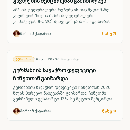
გავლენის შემცირებას განიხილავს
აშშ-ის ფედერალური რეზერვის თავმჯდომარე
კევინ უორში ღია ბაზრის ფედერალური
კომიტეტის (FOMC) შეხვედრების რაოდენობის
შემცირებას განიხილავს. FOMC ამჟამად
წელიწადში რვაჯერ იკრიბება, კანონით
ნახე
მარიამ ქადარია
განსაზღვრული მინიმუმი კი ოთხი შეხვედრაა.
ᲛᲐᲙᲠᲝ
10 ᲐᲒᲕ. 2026
1
ᲬᲗ ᲙᲘᲗᲮᲕᲐ
გერმანიის სავაჭრო დეფიციტი
ჩინეთთან გაიზარდა
გერმანიის სავაჭრო დეფიციტი ჩინეთთან 2026
წლის პირველ ნახევარში გაიზარდა. ჩინეთში
გერმანული ექსპორტი 12%-ზე მეტით შემცირდა
და 37 მილიარდ ევროზე ნაკლები შეადგინა,
ხოლო ჩინეთიდან იმპორტი 8.9%-ით, 91.8
ნახე
მარიამ ქადარია
მილიარდ ევრომდე გაიზარდა.