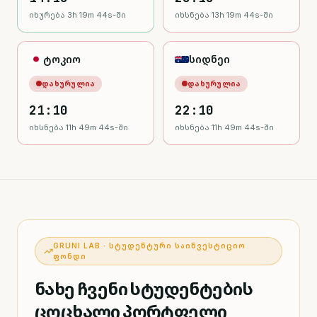
იხურება 3h 19m 43s-ში
იხსნება 13h 19m 43s-ში
ტოკიო
სიდნეი
ᲓᲐᲮᲣᲠᲣᲚᲘᲐ
ᲓᲐᲮᲣᲠᲣᲚᲘᲐ
21:10
22:10
იხსნება 11h 49m 43s-ში
იხსნება 11h 49m 43s-ში
GRUNI LAB · ᲡᲢᲣᲓᲔᲜᲢᲣᲠᲘ ᲡᲐᲘᲜᲕᲔᲡᲢᲘᲪᲘᲝ
ᲤᲝᲜᲓᲘ
ნახე ჩვენი სტუდენტების
ცოცხალი პორტფელი