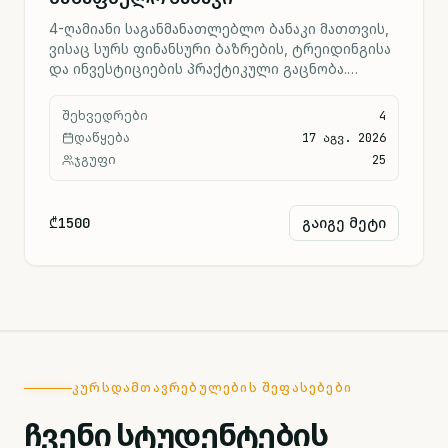
4-ღამიანი საგანმანათლებლო ბანაკი მათთვის,
ვისაც სურს ფინანსური ბაზრების, ტრეიდინგისა
და ინვესტიციების პრაქტიკული გაცნობა.
ბანაკის ფარგლებში მონაწილეები შეისწავლიან
ბაზრების მუშაობის პრინციპებს, ინვესტირების
შეხვედრები
4
საფუძვლებს, რისკების მართვას და
დაწყება
17 აგვ. 2026
ტრეიდინგის პრაქტიკულ მიდგომებს. პროგრამა
ჯგუფი
25
მოიცავს როგორც თეორიულ სესიებს, ასევე
პრაქტიკულ აქტივობებს, ყოველ საღამოს
სპეციალურ ტრეიდინგ აქტივობას, გუნდურ
₾1500
გაიგე მეტი
დავალებებსა და ფინანსურ თამაშებს.
ᲙᲣᲠᲡᲓᲐᲛᲗᲐᲕᲠᲔᲑᲣᲚᲔᲑᲘᲡ ᲨᲔᲤᲐᲡᲔᲑᲔᲑᲘ
ჩვენი სტუდენტების