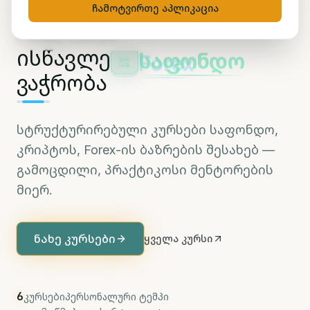
ერთ სივრცეში
ჩამოტვირთე აპლიკაცია
ᲡᲐᲛᲘᲖᲜᲔ ᲑᲐᲖᲠᲔᲑᲘ
ისწავლე
საფონდო
ვაჭრობა
სტრუქტურირებული კურსები საფონდო,
კრიპტოს, Forex-ის ბაზრების შესახებ —
გამოცდილი, პრაქტიკოსი მენტორების
მიერ.
ნახე კურსები
ყველა კურსი
6
კურსები
პერსონალური ტემპი