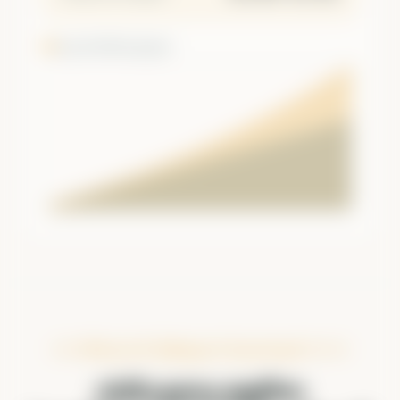
ბალანსი
ჩადებული
ᲛᲖᲐᲓ ᲮᲐᲠ ᲨᲔᲛᲓᲔᲒᲘ ᲜᲐᲑᲘᲯᲘᲡᲗᲕᲘᲡ?
ისწავლე უფრო