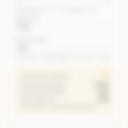
%
რეკომენდებულია 1-2% — არასოდეს მეტი 5%-ზე.
ᲨᲔᲡᲕᲚᲘᲡ ᲤᲐᲡᲘ
$
STOP LOSS-ᲘᲡ ᲤᲐᲡᲘ
$
Long-ისთვის — შესვლის ქვემოთ. Short-ისთვის — ზემოთ.
20
ერთეულების რაოდენობა
$2,000
პოზიციის ღირებულება
$100
მაქს. შესაძლო ზარალი
5.00%
Stop-ის დაშორება
Long პოზიცია — ფასი ზრდას ელოდები.