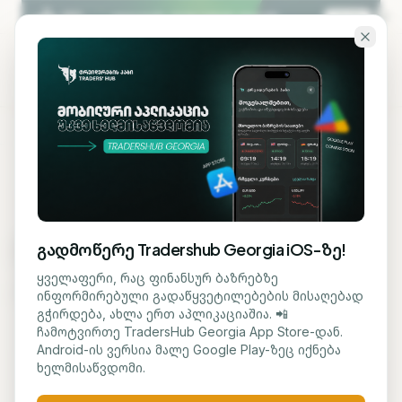
გადადი ძირითად შინაარსზე
KA
EN
ᲢᲠᲔᲘᲓᲔᲠᲘᲡ ᲮᲔᲚᲡᲐᲬᲧᲝᲔᲑᲘ
ტრეიდინგის
გადმოწერე Tradershub Georgia iOS-ზე!
კალკულატორები
ყველაფერი, რაც ფინანსურ ბაზრებზე
ინფორმირებული გადაწყვეტილებების მისაღებად
გჭირდება, ახლა ერთ აპლიკაციაშია. 📲
უფასო ხელსაწყოები, რომლებიც
ჩამოტვირთე TradersHub Georgia App Store-დან.
Android-ის ვერსია მალე Google Play-ზეც იქნება
ყოველდღე გჭირდება — პოზიციის ზომა,
ხელმისაწვდომი.
რისკის შეფასება და ინვესტიციის ზრდის