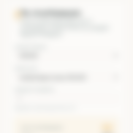
Pip-ის ღირებულება
Forex-ში გამოთვალე ერთი pip-ის
ღირებულება ლოტის ზომისა და ვალუტის
წყვილის მიხედვით.
ᲕᲐᲚᲣᲢᲘᲡ ᲬᲧᲕᲘᲚᲘ
ᲚᲝᲢᲘᲡ ᲢᲘᲞᲘ
ᲚᲝᲢᲔᲑᲘᲡ ᲠᲐᲝᲓᲔᲜᲝᲑᲐ
შეგიძლია იყოს წილადი (მაგ. 0.5).
$10
1 pip-ის ღირებულება