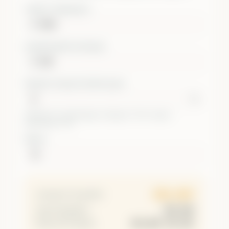
ᲡᲐᲬᲧᲘᲡᲘ ᲘᲜᲕᲔᲡᲢᲘᲪᲘᲐ
$
ᲧᲝᲕᲔᲚᲗᲕᲘᲣᲠᲘ ᲓᲐᲛᲐᲢᲔᲑᲐ
$
ᲬᲚᲘᲣᲠᲘ ᲡᲐᲨᲣᲐᲚᲝ ᲨᲔᲛᲝᲡᲐᲕᲐᲚᲘ
%
S&P 500-ის ისტორიული საშუალო ~10%, ბანკის
დეპოზიტი 3-5%.
ᲬᲚᲔᲑᲘ
$38,809
საბოლოო ბალანსი
$25,000
სულ ჩადებული
$13,809 (55.2%)
მთლიანი მოგება