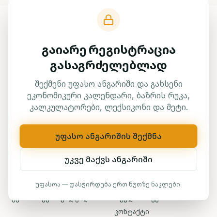
გაიარე რეგისტრაცია
გასაგრძელებლად
ტრეიდერების ჰაბი — საქართველოს
#1
პლატფორმა
ფინანსური განათლებისთვის
შექმენი უფასო ანგარიში და გახსენი
ეკონომიკური კალენდარი, ბაზრის რუკა,
კალკულატორები, ლექსიკონი და მეტი.
ᲜᲐᲕᲘᲒᲐᲪᲘᲐ
უფასო ანგარიშის შექმნა
მთავარი
ღონისძიებები
ჩვენ შესახებ
ბლოგი
უკვე მაქვს ანგარიში
კურსები
სერტიფიკატის შემოწმება
დაწყება
ბიზნესისთვის
უფასოა — დასჭირდება ერთ წუთზე ნაკლები.
ეკონომიკური კალენდარი
რეკლამა ჩვენთან
კონტაქტი