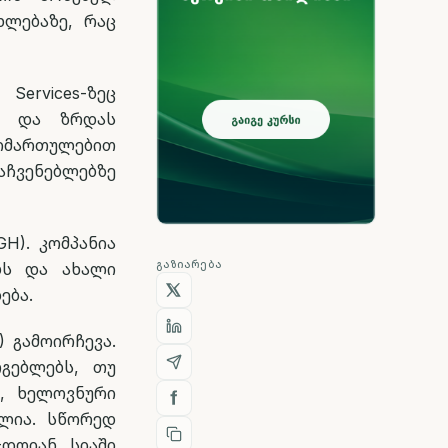
ხლებაზე, რაც
Services-ზეც
ყო და ზრდას
მართულებით
ჩვენებლებზე
GH). კომპანია
ᲒᲐᲖᲘᲐᲠᲔᲑᲐ
ბს და ახალი
ება.
L) გამოირჩევა.
არგებლებს, თუ
ნ, ხელოვნური
ალია. სწორედ
-დღიან სიაში