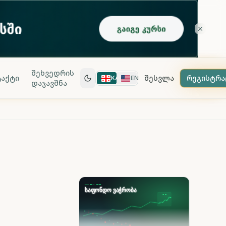
შეხვედრის
აქტი
შესვლა
რეგისტრა
KA
EN
დაჯავშნა