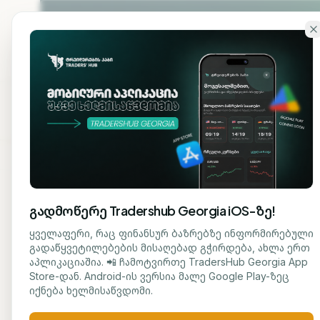
გადადი ძირითად შინაარსზე
ჩვენ
მთავარი
შესახებ
გადმოწერე Tradershub Georgia iOS-ზე!
ბლოგზე დაბრუნება
ყველაფერი, რაც ფინანსურ ბაზრებზე ინფორმირებული
გადაწყვეტილებების მისაღებად გჭირდება, ახლა ერთ
ᲡᲐᲤᲝᲜᲓᲝ
აპლიკაციაშია. 📲 ჩამოტვირთე TradersHub Georgia App
მარიამ ქადარია
Store-დან. Android-ის ვერსია მალე Google Play-ზეც
Citi
ᲟᲣᲠᲜᲐᲚᲘᲡᲢᲘ
იქნება ხელმისაწვდომი.