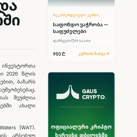
და
რში
ᲠᲔᲙᲝᲛᲔᲜᲓᲔᲑᲣᲚᲘ ᲙᲣᲠᲡᲘ
საფონდო ვაჭრობა —
საფუძვლები
დამწყები
14
საათი
950 ₾
კურსის ნახვა
 ინვესტორთა
ლი 2026 წლის
ებით, ბაზარს
მჯობესებაც.
იას შეუძლია
ვებში ახალი
Waters (WAT).
ნიის არსებულ