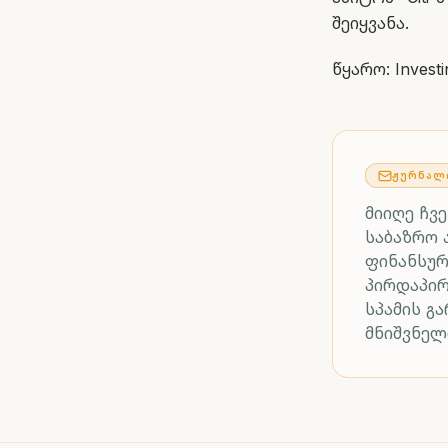
შეიყვანა.
წყარო: Invest
ᲟᲣᲠᲜᲐᲚ
მიიღე ჩვ
საბაზრო 
ფინანსურ
პირდაპი
სპამის გ
მნიშვნელ