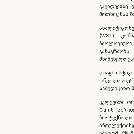
გაყიდვებზე 
მოთხოვნას ზ
ანალიტიკოსე
(WST). კომ
ბიოლოგიურ
განაგრძობს
მნიშვნელოვან
დიაგნოსტიკის
ონკოლოგიურ
სამედიცინო 
კვლევითი ორგა
Citi-ის აზრი
ბიოტექნოლოგ
ინტელექტისგ
ამიტომ Citi