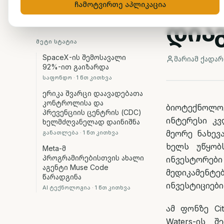
ბიო
ჩამოტვირთე აპლიკაცია
დია
ᲛᲔᲢᲘ ᲡᲢᲐᲢᲘᲐ
SpaceX-ის შემოსავალი
მარიამ ქადარ
92%-ით გაიზარდა
საფონდო
·
1
წთ კითხვა
ერიკა შვარცი დაავადებათა
კონტროლისა და
ბიოტექნოლო
პრევენციის ცენტრის (CDC)
ინტერესი კვ
ხელმძღვანელად დაინიშნა
მეორე ნახევ
განათლება
·
1
წთ კითხვა
ხელს უწყობ
Meta-მ
პროგრამირებისთვის ახალი
ინვესტორებ
აგენტი Muse Code
მედიკამენტ
წარადგინა
ინვესტიციები
AI ტექნოლოგია
·
1
წთ კითხვა
ამ ფონზე Cit
Waters-ის შ