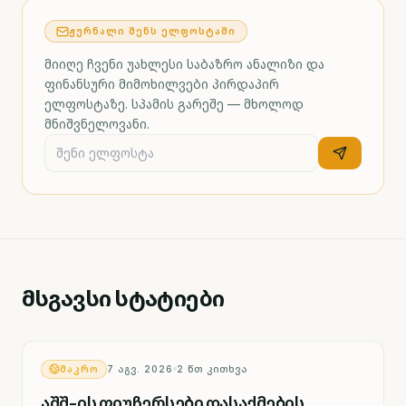
ᲟᲣᲠᲜᲐᲚᲘ ᲨᲔᲜᲡ ᲔᲚᲤᲝᲡᲢᲐᲨᲘ
მიიღე ჩვენი უახლესი საბაზრო ანალიზი და
ფინანსური მიმოხილვები პირდაპირ
ელფოსტაზე. სპამის გარეშე — მხოლოდ
მნიშვნელოვანი.
მსგავსი სტატიები
ᲛᲐᲙᲠᲝ
7 ᲐᲒᲕ. 2026
2
ᲬᲗ ᲙᲘᲗᲮᲕᲐ
აშშ-ის ფიუჩერსები დასაქმების