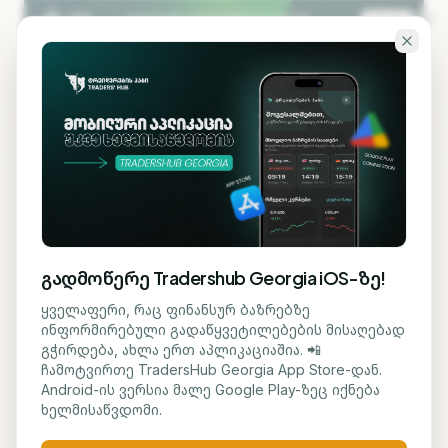
გადადი ძირითად შინაარსზე
KA
EN
ბლოგზე დაბრუნება
ᲡᲐᲤᲝᲜᲓᲝ
გადმოწერე Tradershub Georgia iOS-ზე!
Honda აშშ-ში თითქმის
ყველაფერი, რაც ფინანსურ ბაზრებზე
ინფორმირებული გადაწყვეტილებების მისაღებად
99,000 ავტომობილს
გჭირდება, ახლა ერთ აპლიკაციაშია. 📲
ჩამოტვირთე TradersHub Georgia App Store-დან.
აირბაგების დეფექტის
Android-ის ვერსია მალე Google Play-ზეც იქნება
ხელმისაწვდომი.
გამო იწვევს