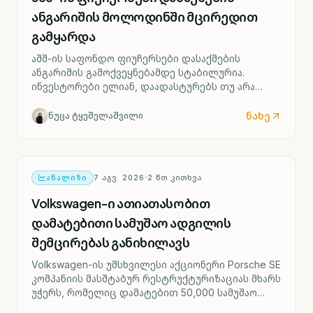
ანგარიშის მოლოდინში მცირედით
გამყარდა
აშშ-ის საფონდო ფიუჩერსები დასაქმების
ანგარიშის გამოქვეყნებამდე სტაბილურია.
ინვესტორები ელიან, დაადასტურებს თუ არა
ძლიერი შრომის ბაზარი ფედერალური რეზერვის
მიერ საპროცენტო განაკვეთის შესაძლო ზრდის
ნახე
ნუცა ტყეშელაშვილი
სცენარს უკვე სექტემბრიდან.
ᲐᲜᲐᲚᲘᲖᲘ
7 ᲐᲒᲕ. 2026
2
ᲬᲗ ᲙᲘᲗᲮᲕᲐ
Volkswagen-ი ათიათასობით
დამატებითი სამუშაო ადგილის
შემცირებას განიხილავს
Volkswagen-ის უმსხვილესი აქციონერი Porsche SE
კომპანიის მასშტაბურ რესტრუქტურიზაციას მხარს
უჭერს, რომელიც დამატებით 50,000 სამუშაო
ადგილის შემცირებასა და ოთხი გერმანული