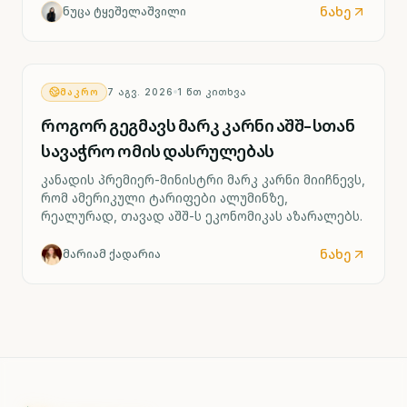
ქარხნის შესაძლო დახურვას ითვალისწინებს.
ნახე
ნუცა ტყეშელაშვილი
ᲛᲐᲙᲠᲝ
7 ᲐᲒᲕ. 2026
1
ᲬᲗ ᲙᲘᲗᲮᲕᲐ
როგორ გეგმავს მარკ კარნი აშშ-სთან
სავაჭრო ომის დასრულებას
კანადის პრემიერ-მინისტრი მარკ კარნი მიიჩნევს,
რომ ამერიკული ტარიფები ალუმინზე,
რეალურად, თავად აშშ-ს ეკონომიკას აზარალებს.
ნახე
მარიამ ქადარია