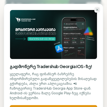
გადადი ძირითად შინაარსზე
KA
EN
ბლოგზე დაბრუნება
ᲡᲐᲤᲝᲜᲓᲝ
გადმოწერე Tradershub Georgia iOS-ზე!
კიბერუსაფრთხოების 5
ყველაფერი, რაც ფინანსურ ბაზრებზე
ინფორმირებული გადაწყვეტილებების მისაღებად
კომპანია, რომლებიც
გჭირდება, ახლა ერთ აპლიკაციაშია. 📲
ჩამოტვირთე TradersHub Georgia App Store-დან.
ხელოვნური ინტელექტის
Android-ის ვერსია მალე Google Play-ზეც იქნება
ხელმისაწვდომი.
ეპოქაში გამოირჩევა