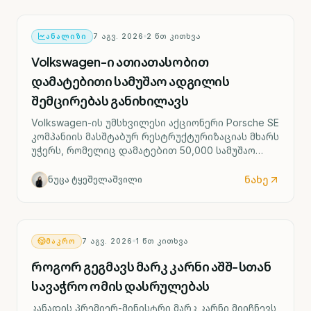
ᲐᲜᲐᲚᲘᲖᲘ
7 ᲐᲒᲕ. 2026
2
ᲬᲗ ᲙᲘᲗᲮᲕᲐ
Volkswagen-ი ათიათასობით
დამატებითი სამუშაო ადგილის
შემცირებას განიხილავს
Volkswagen-ის უმსხვილესი აქციონერი Porsche SE
კომპანიის მასშტაბურ რესტრუქტურიზაციას მხარს
უჭერს, რომელიც დამატებით 50,000 სამუშაო
ადგილის შემცირებასა და ოთხი გერმანული
ქარხნის შესაძლო დახურვას ითვალისწინებს.
ნახე
ნუცა ტყეშელაშვილი
ᲛᲐᲙᲠᲝ
7 ᲐᲒᲕ. 2026
1
ᲬᲗ ᲙᲘᲗᲮᲕᲐ
როგორ გეგმავს მარკ კარნი აშშ-სთან
სავაჭრო ომის დასრულებას
კანადის პრემიერ-მინისტრი მარკ კარნი მიიჩნევს,