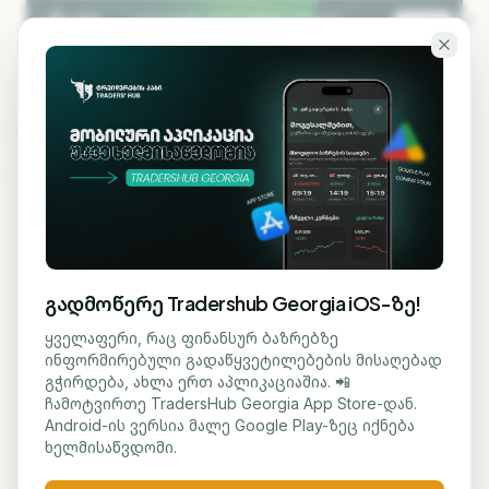
გადადი ძირითად შინაარსზე
KA
EN
ბლოგზე დაბრუნება
AI ᲢᲔᲥᲜᲝᲚᲝᲒᲘᲐ
გადმოწერე Tradershub Georgia iOS-ზე!
Meta რეკლამებისთვის
ყველაფერი, რაც ფინანსურ ბაზრებზე
ინფორმირებული გადაწყვეტილებების მისაღებად
ხელოვნური ინტელექტის
გჭირდება, ახლა ერთ აპლიკაციაშია. 📲
ჩამოტვირთე TradersHub Georgia App Store-დან.
ახალ მოდელს ამატებს
Android-ის ვერსია მალე Google Play-ზეც იქნება
ხელმისაწვდომი.
მარიამ ქადარია
8 ივლისი, 2026
1
წთ კითხვა