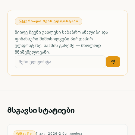
ᲟᲣᲠᲜᲐᲚᲘ ᲨᲔᲜᲡ ᲔᲚᲤᲝᲡᲢᲐᲨᲘ
მიიღე ჩვენი უახლესი საბაზრო ანალიზი და
ფინანსური მიმოხილვები პირდაპირ
ელფოსტაზე. სპამის გარეშე — მხოლოდ
მნიშვნელოვანი.
მსგავსი სტატიები
ᲛᲐᲙᲠᲝ
7 ᲐᲒᲕ. 2026
2
ᲬᲗ ᲙᲘᲗᲮᲕᲐ