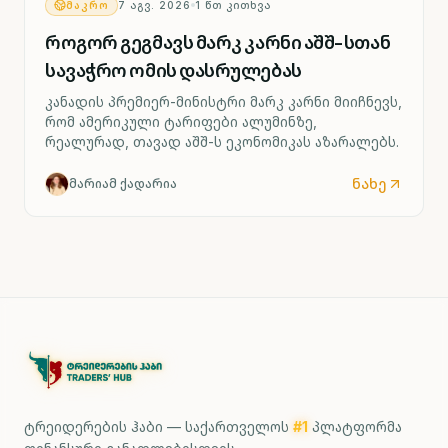
ᲛᲐᲙᲠᲝ
7 ᲐᲒᲕ. 2026
1
ᲬᲗ ᲙᲘᲗᲮᲕᲐ
როგორ გეგმავს მარკ კარნი აშშ-სთან
სავაჭრო ომის დასრულებას
კანადის პრემიერ-მინისტრი მარკ კარნი მიიჩნევს,
რომ ამერიკული ტარიფები ალუმინზე,
რეალურად, თავად აშშ-ს ეკონომიკას აზარალებს.
ნახე
მარიამ ქადარია
ტრეიდერების ჰაბი — საქართველოს
#1
პლატფორმა