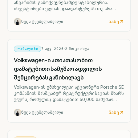
ანგარიშის გამოქვეყნებამდე სტაბილურია.
ინვესტორები ელიან, დაადასტურებს თუ არა
ძლიერი შრომის ბაზარი ფედერალური რეზერვის
მიერ საპროცენტო განაკვეთის შესაძლო ზრდის
ნახე
ნუცა ტყეშელაშვილი
სცენარს უკვე სექტემბრიდან.
ᲐᲜᲐᲚᲘᲖᲘ
7 ᲐᲒᲕ. 2026
2
ᲬᲗ ᲙᲘᲗᲮᲕᲐ
Volkswagen-ი ათიათასობით
დამატებითი სამუშაო ადგილის
შემცირებას განიხილავს
Volkswagen-ის უმსხვილესი აქციონერი Porsche SE
კომპანიის მასშტაბურ რესტრუქტურიზაციას მხარს
უჭერს, რომელიც დამატებით 50,000 სამუშაო
ადგილის შემცირებასა და ოთხი გერმანული
ქარხნის შესაძლო დახურვას ითვალისწინებს.
ნახე
ნუცა ტყეშელაშვილი