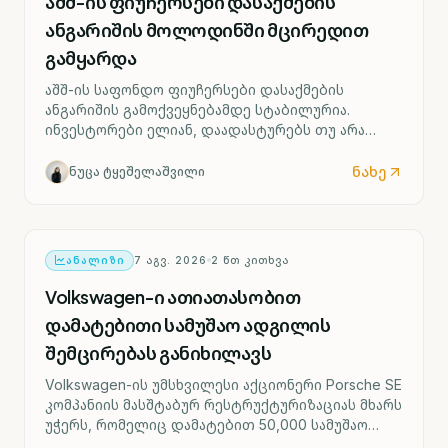
აშშ-ის ფიუჩერსები დასაქმების
ანგარიშის მოლოდინში მცირედით
გამყარდა
აშშ-ის საფონდო ფიუჩერსები დასაქმების
ანგარიშის გამოქვეყნებამდე სტაბილურია.
ინვესტორები ელიან, დაადასტურებს თუ არა
ძლიერი შრომის ბაზარი ფედერალური რეზერვის
მიერ საპროცენტო განაკვეთის შესაძლო ზრდის
ნახე
ნუცა ტყეშელაშვილი
სცენარს უკვე სექტემბრიდან.
ᲐᲜᲐᲚᲘᲖᲘ
7 ᲐᲒᲕ. 2026
2
ᲬᲗ ᲙᲘᲗᲮᲕᲐ
Volkswagen-ი ათიათასობით
დამატებითი სამუშაო ადგილის
შემცირებას განიხილავს
Volkswagen-ის უმსხვილესი აქციონერი Porsche SE
კომპანიის მასშტაბურ რესტრუქტურიზაციას მხარს
უჭერს, რომელიც დამატებით 50,000 სამუშაო
ადგილის შემცირებასა და ოთხი გერმანული