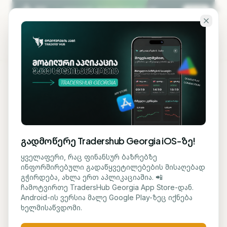
გადადი ძირითად შინაარსზე
KA
EN
ბლოგზე დაბრუნება
AI ᲢᲔᲥᲜᲝᲚᲝᲒᲘᲐ
გადმოწერე Tradershub Georgia iOS-ზე!
OpenAI ChatGPT-ის
ყველაფერი, რაც ფინანსურ ბაზრებზე
ინფორმირებული გადაწყვეტილებების მისაღებად
გაფართოებას გეგმავს
გჭირდება, ახლა ერთ აპლიკაციაშია. 📲
ჩამოტვირთე TradersHub Georgia App Store-დან.
Android-ის ვერსია მალე Google Play-ზეც იქნება
მარიამ ქადარია
8 ივნისი, 2026
1
წთ კითხვა
ხელმისაწვდომი.