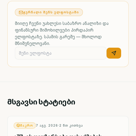
ᲟᲣᲠᲜᲐᲚᲘ ᲨᲔᲜᲡ ᲔᲚᲤᲝᲡᲢᲐᲨᲘ
მიიღე ჩვენი უახლესი საბაზრო ანალიზი და
ფინანსური მიმოხილვები პირდაპირ
ელფოსტაზე. სპამის გარეშე — მხოლოდ
მნიშვნელოვანი.
მსგავსი სტატიები
ᲛᲐᲙᲠᲝ
7 ᲐᲒᲕ. 2026
2
ᲬᲗ ᲙᲘᲗᲮᲕᲐ