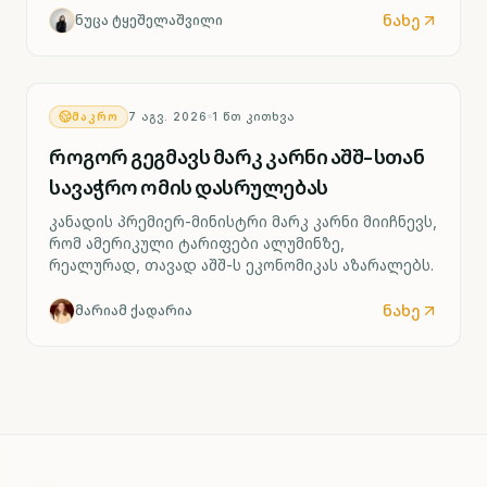
ქარხნის შესაძლო დახურვას ითვალისწინებს.
ნახე
ნუცა ტყეშელაშვილი
ᲛᲐᲙᲠᲝ
7 ᲐᲒᲕ. 2026
1
ᲬᲗ ᲙᲘᲗᲮᲕᲐ
როგორ გეგმავს მარკ კარნი აშშ-სთან
სავაჭრო ომის დასრულებას
კანადის პრემიერ-მინისტრი მარკ კარნი მიიჩნევს,
რომ ამერიკული ტარიფები ალუმინზე,
რეალურად, თავად აშშ-ს ეკონომიკას აზარალებს.
ნახე
მარიამ ქადარია