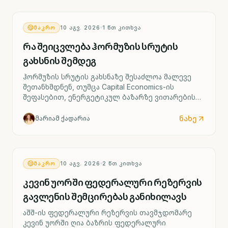
რომელმაც შესაძლოა ფედერალური რეზერვის
მომავალი საპროცენტო პოლიტიკა განსაზღვროს.
ᲛᲐᲙᲠᲝ
10 ᲐᲒᲕ. 2026
1
ᲬᲗ ᲙᲘᲗᲮᲕᲐ
რა შეიცვლება ჰორმუზის სრუტის
გახსნის შემდეგ
ჰორმუზის სრუტის გახსნაზე შესაძლოა მალევე
შეთანხმდნენ, თუმცა Capital Economics-ის
შეფასებით, ენერგეტიკულ ბაზარზე ვითარების
სრულად გამოსწორებას დრო დასჭირდება.
ნახე
მარიამ ქადარია
ᲛᲐᲙᲠᲝ
10 ᲐᲒᲕ. 2026
2
ᲬᲗ ᲙᲘᲗᲮᲕᲐ
კევინ უორში ფედერალური რეზერვის
გავლენის შემცირებას განიხილავს
აშშ-ის ფედერალური რეზერვის თავმჯდომარე
კევინ უორში ღია ბაზრის ფედერალური