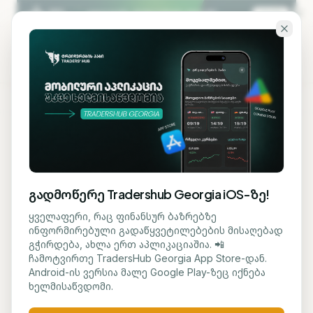
გადადი ძირითად შინაარსზე
KA
EN
ბლოგზე დაბრუნება
ᲡᲐᲤᲝᲜᲓᲝ
გადმოწერე Tradershub Georgia iOS-ზე!
ოქროს ფასი გაიზარდა -
ყველაფერი, რაც ფინანსურ ბაზრებზე
ინფორმირებული გადაწყვეტილებების მისაღებად
აშშ-ირანის
გჭირდება, ახლა ერთ აპლიკაციაშია. 📲
ჩამოტვირთე TradersHub Georgia App Store-დან.
მოლაპარაკებებმა
Android-ის ვერსია მალე Google Play-ზეც იქნება
ხელმისაწვდომი.
ენერგეტიკული