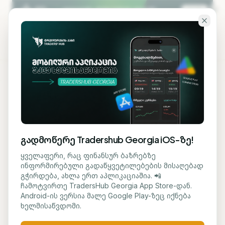
გადადი ძირითად შინაარსზე
KA
EN
ბლოგზე დაბრუნება
ᲡᲐᲤᲝᲜᲓᲝ
გადმოწერე Tradershub Georgia iOS-ზე!
Rocket Lab-ის აქციების
ყველაფერი, რაც ფინანსურ ბაზრებზე
ინფორმირებული გადაწყვეტილებების მისაღებად
ფასი თითქმის
გჭირდება, ახლა ერთ აპლიკაციაშია. 📲
ჩამოტვირთე TradersHub Georgia App Store-დან.
გაოთხმაგდა
Android-ის ვერსია მალე Google Play-ზეც იქნება
ხელმისაწვდომი.
მარიამ ქადარია
11 ივნისი, 2026
1
წთ კითხვა