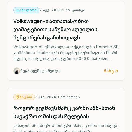
ᲐᲜᲐᲚᲘᲖᲘ
7 ᲐᲒᲕ. 2026
2
ᲬᲗ ᲙᲘᲗᲮᲕᲐ
Volkswagen-ი ათიათასობით
დამატებითი სამუშაო ადგილის
შემცირებას განიხილავს
Volkswagen-ის უმსხვილესი აქციონერი Porsche SE
კომპანიის მასშტაბურ რესტრუქტურიზაციას მხარს
უჭერს, რომელიც დამატებით 50,000 სამუშაო
ადგილის შემცირებასა და ოთხი გერმანული
ქარხნის შესაძლო დახურვას ითვალისწინებს.
ნახე
ნუცა ტყეშელაშვილი
ᲛᲐᲙᲠᲝ
7 ᲐᲒᲕ. 2026
1
ᲬᲗ ᲙᲘᲗᲮᲕᲐ
როგორ გეგმავს მარკ კარნი აშშ-სთან
სავაჭრო ომის დასრულებას
კანადის პრემიერ-მინისტრი მარკ კარნი მიიჩნევს,
რომ ამერიკული ტარიფები ალუმინზე,