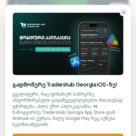
გადადი ძირითად შინაარსზე
KA
EN
ბლოგზე დაბრუნება
ᲡᲐᲤᲝᲜᲓᲝ
გადმოწერე Tradershub Georgia iOS-ზე!
Samsung-ის აქციები
ყველაფერი, რაც ფინანსურ ბაზრებზე
ინფორმირებული გადაწყვეტილებების მისაღებად
დაეცა - თანამშრომელთა
გჭირდება, ახლა ერთ აპლიკაციაშია. 📲
ჩამოტვირთე TradersHub Georgia App Store-დან.
პროფკავშირი გაფიცვას
Android-ის ვერსია მალე Google Play-ზეც იქნება
ხელმისაწვდომი.
მაინც გეგმავს