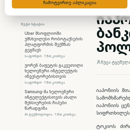
შენე
ჩამოტვირთე აპლიკაცია
იაპ
ᲛᲔᲢᲘ ᲡᲢᲐᲢᲘᲐ
ბან
Uber მსოფლიოში
უმსხვილესი რობოტაქსების
პოლ
პლატფორმის შექმნას
გეგმავს
საფონდო
·
1
წთ კითხვა
ნუცა ტყეშელ
უორენ ბაფეტის გაკვეთილი
ხელოვნური ინტელექტის
ინვესტორებისთვის
საფონდო
·
1
წთ კითხვა
იაპონიის მთ
Samsung-მა ხელოვნური
ინტელექტისთვის ახალი
სამომხმარებ
მეხსიერების ჩიპები
იაპონიის ცე
წარადგინა
სიფრთხილეს 
AI ტექნოლოგია
·
1
წთ კითხვა
ტოკიოს ძირ