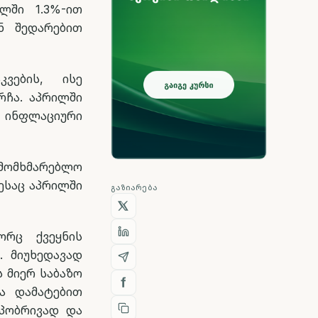
ლში 1.3%-ით
ნ შედარებით
ვების, ისე
რჩა. აპრილში
მ ინფლაციური
მომხმარებლო
ესაც აპრილში
ᲒᲐᲖᲘᲐᲠᲔᲑᲐ
ორც ქვეყნის
. მიუხედავად
 მიერ საბაზო
ბა დამატებით
აპობრივად და