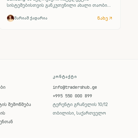
სისტემებისთვის განკუთვნილი ახალი თაობის
მეხსიერების ჩიპები წარადგინა. V10 BV-NAND
ტიპის პროტოტიპი 400-ზე მეტი ფენისგან
ნახე
მარიამ ქადარია
შედგება და წინა მოდელთან შედარებით
გაცილებით მეტი ინფორმაციის შენახვა
შეუძლია.
ᲙᲝᲜᲢᲐᲥᲢᲘ
ები
info@tradershub.ge
+995 550 000 899
ის შემოწმება
ტერენტი გრანელის 10/12
ვის
თბილისი, საქართველო
ენთან