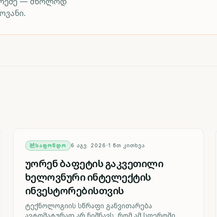
არეშე — მხოლოდ
ოვანი.
ᲡᲐᲤᲝᲜᲓᲝ
6 ᲐᲒᲕ. 2026
1
ᲬᲗ ᲙᲘᲗᲮᲕᲐ
უორენ ბაფეტის გაკვეთილი
ხელოვნური ინტელექტის
ინვესტორებისთვის
ტექნოლოგიის სწრაფი განვითარება
ავტომატურად არ ნიშნავს, რომ ამ სფეროში