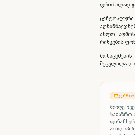
ფრთხილად გ
ცენტრალურ
აღნიშნავდნე
ახლო აღმოს
რისკების ფონ
მონაცემები
შეცვლილა და
ᲟᲣᲠᲜᲐᲚ
მიიღე ჩვ
საბაზრო 
ფინანსურ
პირდაპი