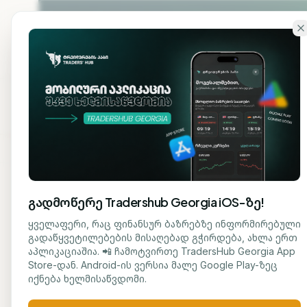
გადადი ძირითად შინაარსზე
ჩვენ
მთავარი
შესახებ
გადმოწერე Tradershub Georgia iOS-ზე!
ბლოგზე დაბრუნება
ყველაფერი, რაც ფინანსურ ბაზრებზე ინფორმირებული
გადაწყვეტილებების მისაღებად გჭირდება, ახლა ერთ
ᲐᲜᲐᲚᲘᲖᲘ
აპლიკაციაშია. 📲 ჩამოტვირთე TradersHub Georgia App
ნუცა ტყეშელაშვილი
Store-დან. Android-ის ვერსია მალე Google Play-ზეც
ტოკ
ᲟᲣᲠᲜᲐᲚᲘᲡᲢᲘ
იქნება ხელმისაწვდომი.