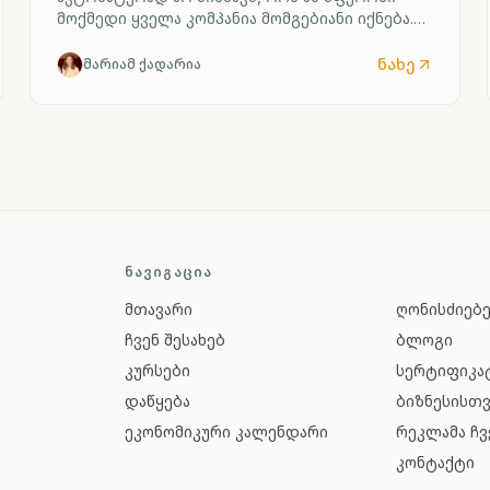
მოქმედი ყველა კომპანია მომგებიანი იქნება.
უორენ ბაფეტი ამის საილუსტრაციოდ ავიაციის
ინდუსტრიას ასახელებს.
ნახე
მარიამ ქადარია
ᲜᲐᲕᲘᲒᲐᲪᲘᲐ
მთავარი
ღონისძიებ
ჩვენ შესახებ
ბლოგი
კურსები
სერტიფიკატ
დაწყება
ბიზნესისთ
ეკონომიკური კალენდარი
რეკლამა ჩვ
კონტაქტი