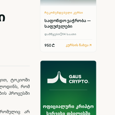
ი
ᲠᲔᲙᲝᲛᲔᲜᲓᲔᲑᲣᲚᲘ ᲙᲣᲠᲡᲘ
საფონდო ვაჭრობა —
საფუძვლები
დამწყები
14
საათი
950 ₾
კურსის ნახვა
ვით, ტოკიოში
ოლოდინს, რომ
ბის პროცესში
 რომელიც არ