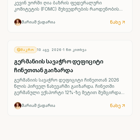
კევინ უორში ღია ბაზრის ფედერალური
კომიტეტის (FOMC) შეხვედრების რაოდენობის
შემცირებას განიხილავს. FOMC ამჟამად
წელიწადში რვაჯერ იკრიბება, კანონით
ნახე
მარიამ ქადარია
განსაზღვრული მინიმუმი კი ოთხი შეხვედრაა.
ᲛᲐᲙᲠᲝ
10 ᲐᲒᲕ. 2026
1
ᲬᲗ ᲙᲘᲗᲮᲕᲐ
გერმანიის სავაჭრო დეფიციტი
ჩინეთთან გაიზარდა
გერმანიის სავაჭრო დეფიციტი ჩინეთთან 2026
წლის პირველ ნახევარში გაიზარდა. ჩინეთში
გერმანული ექსპორტი 12%-ზე მეტით შემცირდა
და 37 მილიარდ ევროზე ნაკლები შეადგინა,
ხოლო ჩინეთიდან იმპორტი 8.9%-ით, 91.8
ნახე
მარიამ ქადარია
მილიარდ ევრომდე გაიზარდა.