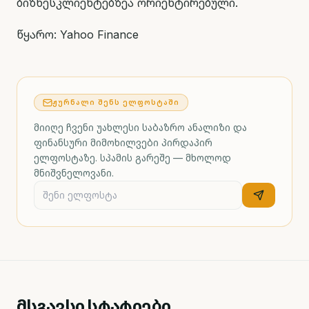
ბიზნესკლიენტებზეა ორიენტირებული.
წყარო: Yahoo Finance
ᲟᲣᲠᲜᲐᲚᲘ ᲨᲔᲜᲡ ᲔᲚᲤᲝᲡᲢᲐᲨᲘ
მიიღე ჩვენი უახლესი საბაზრო ანალიზი და
ფინანსური მიმოხილვები პირდაპირ
ელფოსტაზე. სპამის გარეშე — მხოლოდ
მნიშვნელოვანი.
მსგავსი სტატიები