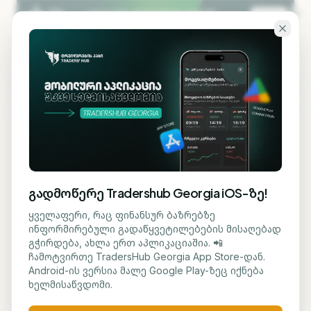
გადადი ძირითად შინაარსზე
KA
EN
ბლოგზე დაბრუნება
AI ᲢᲔᲥᲜᲝᲚᲝᲒᲘᲐ
გადმოწერე Tradershub Georgia iOS-ზე!
Visa ChatGPT-ში
ყველაფერი, რაც ფინანსურ ბაზრებზე
ინფორმირებული გადაწყვეტილებების მისაღებად
გადახდის ფუნქციას
გჭირდება, ახლა ერთ აპლიკაციაშია. 📲
ჩამოტვირთე TradersHub Georgia App Store-დან.
ამატებს
Android-ის ვერსია მალე Google Play-ზეც იქნება
ხელმისაწვდომი.
მარიამ ქადარია
11 ივნისი, 2026
1
წთ კითხვა