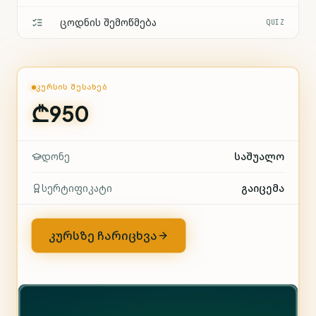
ცოდნის შემოწმება
QUIZ
ᲙᲣᲠᲡᲘᲡ ᲨᲔᲡᲐᲮᲔᲑ
₾950
დონე
Საშუალო
სერტიფიკატი
გაიცემა
კურსზე ჩარიცხვა