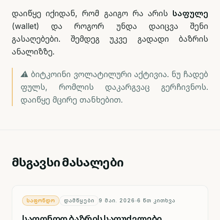
დაიწყე იქიდან, რომ გაიგო რა არის
საფულე
(wallet) და როგორ უნდა დაიცვა შენი
გასაღებები. შემდეგ უკვე გადადი ბაზრის
ანალიზზე.
⚠️ ბიტკოინი ვოლატილური აქტივია. ნუ ჩადებ
ფულს, რომლის დაკარგვაც გერჩივნოს.
დაიწყე მცირე თანხებით.
მსგავსი მასალები
ᲡᲐᲤᲝᲜᲓᲝ
ᲓᲐᲛᲬᲧᲔᲑᲘ
9 ᲛᲐᲘ. 2026
6
ᲬᲗ ᲙᲘᲗᲮᲕᲐ
საფონდო ბაზრის საფუძვლები