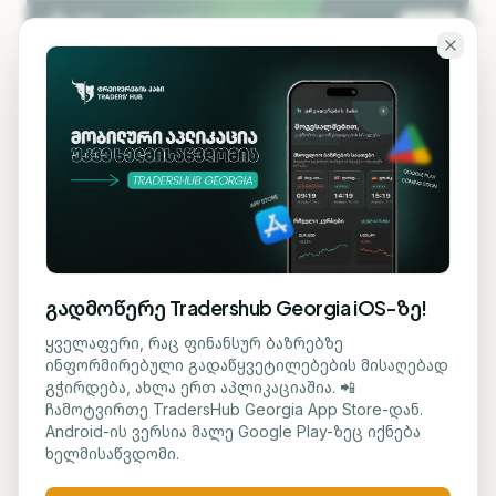
გადადი ძირითად შინაარსზე
KA
EN
მასალების სიაში დაბრუნება
ᲙᲠᲘᲞᲢᲝ
ᲓᲐᲛᲬᲧᲔᲑᲘ
გადმოწერე Tradershub Georgia iOS-ზე!
რა არის ბიტკოინი —
ყველაფერი, რაც ფინანსურ ბაზრებზე
ინფორმირებული გადაწყვეტილებების მისაღებად
დამწყების
გჭირდება, ახლა ერთ აპლიკაციაშია. 📲
ჩამოტვირთე TradersHub Georgia App Store-დან.
სახელმძღვანელო
Android-ის ვერსია მალე Google Play-ზეც იქნება
ხელმისაწვდომი.
Traders' Hub Faculty
10 მაისი, 2026
5
წთ კითხვა