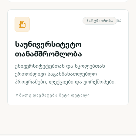
0
4
ᲞᲐᲠᲢᲜᲘᲝᲠᲝᲑᲐ
საუნივერსიტეტო
თანამშრომლობა
უნივერსიტეტებთან და სკოლებთან
ერთობლივი საგანმანათლებლო
პროგრამები, ლექციები და ვორქშოპები.
ᲛᲐᲚᲔ ᲓᲐᲔᲛᲐᲢᲔᲑᲐ ᲛᲔᲢᲘ ᲓᲔᲢᲐᲚᲘ