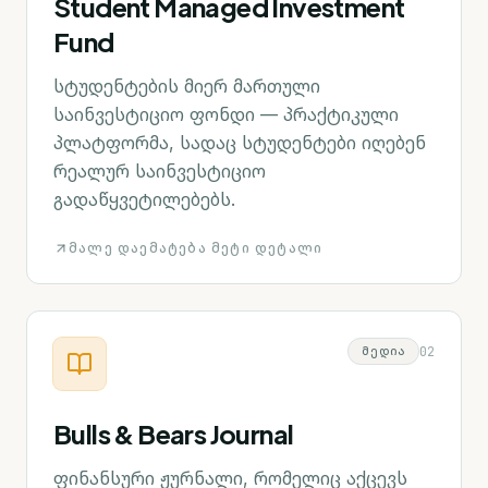
Student Managed Investment
Fund
სტუდენტების მიერ მართული
საინვესტიციო ფონდი — პრაქტიკული
პლატფორმა, სადაც სტუდენტები იღებენ
რეალურ საინვესტიციო
გადაწყვეტილებებს.
ᲛᲐᲚᲔ ᲓᲐᲔᲛᲐᲢᲔᲑᲐ ᲛᲔᲢᲘ ᲓᲔᲢᲐᲚᲘ
0
2
ᲛᲔᲓᲘᲐ
Bulls & Bears Journal
ფინანსური ჟურნალი, რომელიც აქცევს