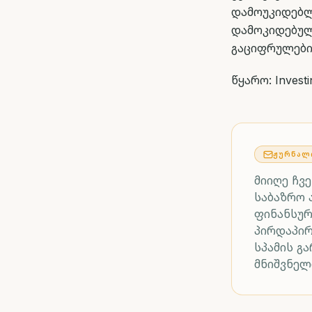
დამოუკიდე
დამოკიდებუ
გაციფრულები
წყარო: Invest
ᲟᲣᲠᲜᲐᲚ
მიიღე ჩვ
საბაზრო 
ფინანსურ
პირდაპი
სპამის გ
მნიშვნელ