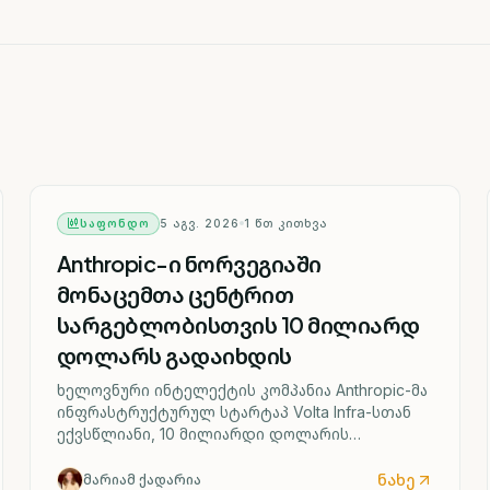
ᲡᲐᲤᲝᲜᲓᲝ
5 ᲐᲒᲕ. 2026
1
ᲬᲗ ᲙᲘᲗᲮᲕᲐ
Anthropic-ი ნორვეგიაში
მონაცემთა ცენტრით
სარგებლობისთვის 10 მილიარდ
დოლარს გადაიხდის
ხელოვნური ინტელექტის კომპანია Anthropic-მა
ინფრასტრუქტურულ სტარტაპ Volta Infra-სთან
ექვსწლიანი, 10 მილიარდი დოლარის
შეთანხმება გააფორმა.
ნახე
მარიამ ქადარია