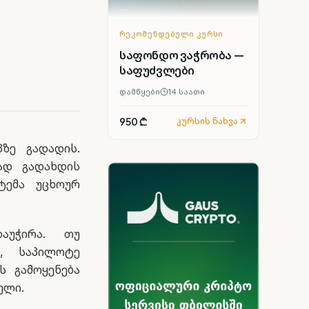
ᲠᲔᲙᲝᲛᲔᲜᲓᲔᲑᲣᲚᲘ ᲙᲣᲠᲡᲘ
საფონდო ვაჭრობა —
საფუძვლები
დამწყები
14
საათი
950 ₾
კურსის ნახვა
ზე გადადის.
ად გადახდის
ტემა უცხოურ
აუჭირა. თუ
, საპილოტე
ს გამოყენება
ელი.