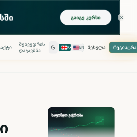
შეხვედრის
აქტი
შესვლა
რეგისტრა
KA
EN
დაჯავშნა
ი