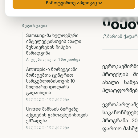
ევრ
ჩამოტვირთე აპლიკაცია
იგეგ
ᲛᲔᲢᲘ ᲡᲢᲐᲢᲘᲐ
Samsung-მა ხელოვნური
მარიამ ქადარ
ინტელექტისთვის ახალი
მეხსიერების ჩიპები
წარადგინა
AI ტექნოლოგია
·
1
წთ კითხვა
ევროკავშირ
Anthropic-ი ნორვეგიაში
პროექტის მ
მონაცემთა ცენტრით
სარგებლობისთვის 10
ახალი საშუ
მილიარდ დოლარს
პლატფორმებზ
გადაიხდის
საფონდო
·
1
წთ კითხვა
ევროპარლა
Unitree შანხაის ბირჟაზე
საკანონმდ
აქციების განთავსებისთვის
პროგრამა 20
ემზადება
საფონდო
·
1
წთ კითხვა
ფართო მასშტ