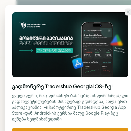
გადადი ძირითად შინაარსზე
ჩვენ
მთავარი
შესახებ
გადმოწერე Tradershub Georgia iOS-ზე!
ბლოგზე დაბრუნება
ყველაფერი, რაც ფინანსურ ბაზრებზე ინფორმირებული
გადაწყვეტილებების მისაღებად გჭირდება, ახლა ერთ
ᲒᲐᲜᲐᲗᲚᲔᲑᲐ
აპლიკაციაშია. 📲 ჩამოტვირთე TradersHub Georgia App
მარიამ ქადარია
Store-დან. Android-ის ვერსია მალე Google Play-ზეც
202
ᲟᲣᲠᲜᲐᲚᲘᲡᲢᲘ
იქნება ხელმისაწვდომი.