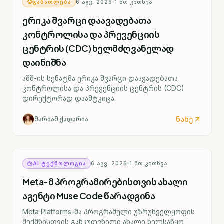
ᲒᲐᲜᲐᲗᲚᲔᲑᲐ
6 ᲐᲒᲕ. 2026
1
ᲬᲗ ᲙᲘᲗᲮᲕᲐ
ერიკა შვარცი დაავადებათა
კონტროლისა და პრევენციის
ცენტრის (CDC) ხელმძღვანელად
დაინიშნა
აშშ-ის სენატმა ერიკა შვარცი დაავადებათა
კონტროლისა და პრევენციის ცენტრის (CDC)
დირექტორად დაამტკიცა.
ნახე
მარიამ ქადარია
AI ᲢᲔᲥᲜᲝᲚᲝᲒᲘᲐ
6 ᲐᲒᲕ. 2026
1
ᲬᲗ ᲙᲘᲗᲮᲕᲐ
Meta-მ პროგრამირებისთვის ახალი
აგენტი Muse Code წარადგინა
Meta Platforms-მა პროგრამული უზრუნველყოფის
შექმნისთვის განკუთვნილი ახალი ხელსაწყო,