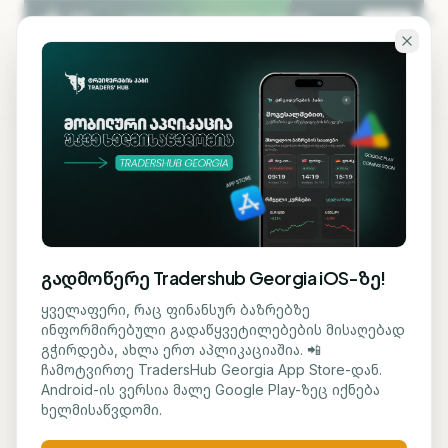
გადადი ძირითად შინაარსზე
KA
EN
ბლოგზე დაბრუნება
ᲡᲐᲤᲝᲜᲓᲝ
გადმოწერე Tradershub Georgia iOS-ზე!
Aehr Test Systems-ის
ყველაფერი, რაც ფინანსურ ბაზრებზე
ინფორმირებული გადაწყვეტილებების მისაღებად
აქციები მკვეთრად
გჭირდება, ახლა ერთ აპლიკაციაშია. 📲
ჩამოტვირთე TradersHub Georgia App Store-დან.
გაიზარდა: კომპანია
Android-ის ვერსია მალე Google Play-ზეც იქნება
ხელმისაწვდომი.
ხელოვნური ინტელექტის