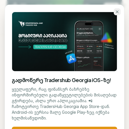
გადადი ძირითად შინაარსზე
KA
EN
ბლოგზე დაბრუნება
ᲛᲐᲙᲠᲝ
გადმოწერე Tradershub Georgia iOS-ზე!
აშშ ნავთობის მოპოვების
ყველაფერი, რაც ფინანსურ ბაზრებზე
ინფორმირებული გადაწყვეტილებების მისაღებად
რეგულაციებსა და
გჭირდება, ახლა ერთ აპლიკაციაშია. 📲
ჩამოტვირთე TradersHub Georgia App Store-დან.
საწარმოო ხარჯებს
Android-ის ვერსია მალე Google Play-ზეც იქნება
ხელმისაწვდომი.
ამცირებს