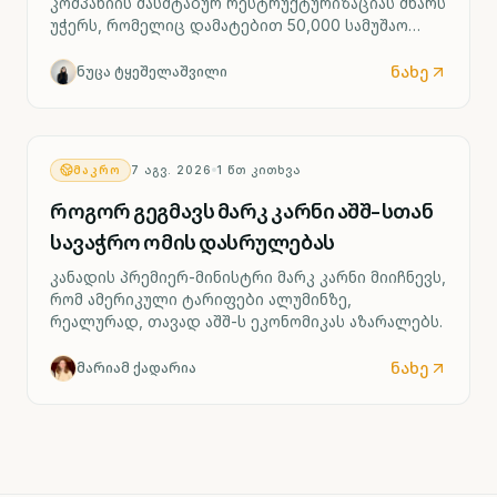
კომპანიის მასშტაბურ რესტრუქტურიზაციას მხარს
უჭერს, რომელიც დამატებით 50,000 სამუშაო
ადგილის შემცირებასა და ოთხი გერმანული
ქარხნის შესაძლო დახურვას ითვალისწინებს.
ნახე
ნუცა ტყეშელაშვილი
ᲛᲐᲙᲠᲝ
7 ᲐᲒᲕ. 2026
1
ᲬᲗ ᲙᲘᲗᲮᲕᲐ
როგორ გეგმავს მარკ კარნი აშშ-სთან
სავაჭრო ომის დასრულებას
კანადის პრემიერ-მინისტრი მარკ კარნი მიიჩნევს,
რომ ამერიკული ტარიფები ალუმინზე,
რეალურად, თავად აშშ-ს ეკონომიკას აზარალებს.
ნახე
მარიამ ქადარია