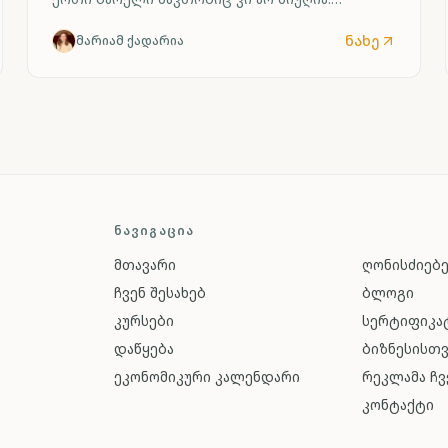
აღნიშნული ვაშინგტონსა და თეირანს შორის
გამწვავებულმა დაპირისპირებამ გამოიწვია.
ნახე
მარიამ ქადარია
ᲜᲐᲕᲘᲒᲐᲪᲘᲐ
მთავარი
ღონისძიებ
ჩვენ შესახებ
ბლოგი
კურსები
სერტიფიკატ
დაწყება
ბიზნესისთ
ეკონომიკური კალენდარი
რეკლამა ჩვ
კონტაქტი