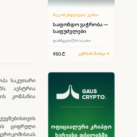
ᲠᲔᲙᲝᲛᲔᲜᲓᲔᲑᲣᲚᲘ ᲙᲣᲠᲡᲘ
საფონდო ვაჭრობა —
საფუძვლები
დამწყები
14
საათი
950 ₾
კურსის ნახვა
ოპა საკუთარი
ს. ავსტრია
ის კომპანია
ვეყნებისთვის
იის ციფრული
ევროკომისიას