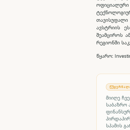
ოფიციალური
ტექნოლოგიუ
თავისუფალი
ავსტრიის ეს
შეამციროს ა
რეგიონში სა
წყარო: Invest
ᲟᲣᲠᲜᲐᲚ
მიიღე ჩვ
საბაზრო 
ფინანსურ
პირდაპი
სპამის გ