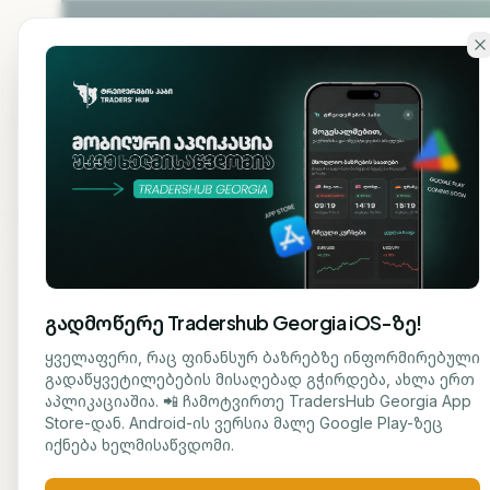
გადადი ძირითად შინაარსზე
ჩვენ
მთავარი
შესახებ
გადმოწერე Tradershub Georgia iOS-ზე!
ბლოგზე დაბრუნება
ყველაფერი, რაც ფინანსურ ბაზრებზე ინფორმირებული
გადაწყვეტილებების მისაღებად გჭირდება, ახლა ერთ
AI ᲢᲔᲥᲜᲝᲚᲝ
აპლიკაციაშია. 📲 ჩამოტვირთე TradersHub Georgia App
მარიამ ქადარია
Store-დან. Android-ის ვერსია მალე Google Play-ზეც
ავს
ᲟᲣᲠᲜᲐᲚᲘᲡᲢᲘ
იქნება ხელმისაწვდომი.