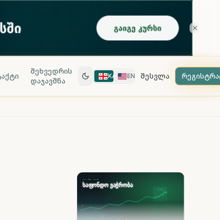
შეხვედრის
აქტი
შესვლა
რეგისტრა
KA
EN
დაჯავშნა