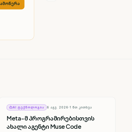
გამოწერა
AI ᲢᲔᲥᲜᲝᲚᲝᲒᲘᲐ
6 ᲐᲒᲕ. 2026
1
ᲬᲗ ᲙᲘᲗᲮᲕᲐ
Meta-მ პროგრამირებისთვის
ახალი აგენტი Muse Code