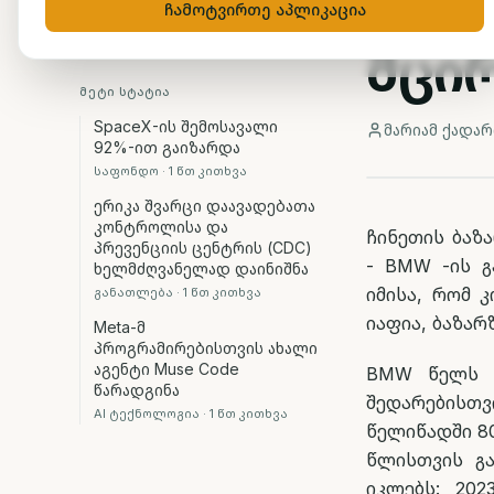
მოგ
ჩამოტვირთე აპლიკაცია
მცი
ᲛᲔᲢᲘ ᲡᲢᲐᲢᲘᲐ
SpaceX-ის შემოსავალი
მარიამ ქადარ
92%-ით გაიზარდა
საფონდო
·
1
წთ კითხვა
ერიკა შვარცი დაავადებათა
კონტროლისა და
ჩინეთის ბაზ
პრევენციის ცენტრის (CDC)
- BMW -ის გ
ხელმძღვანელად დაინიშნა
იმისა, რომ 
განათლება
·
1
წთ კითხვა
იაფია, ბაზა
Meta-მ
პროგრამირებისთვის ახალი
აგენტი Muse Code
BMW წელს ჩ
წარადგინა
შედარებისთ
AI ტექნოლოგია
·
1
წთ კითხვა
წელიწადში 8
წლისთვის გა
იკლებს: 20