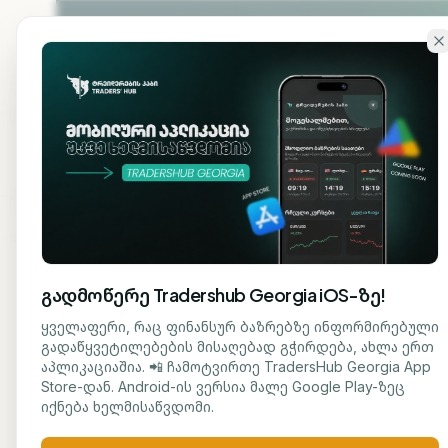
გადადი ძირითად შინაარსზე
ჩვენ
მთავარი
შესახებ
გადმოწერე Tradershub Georgia iOS-ზე!
ბლოგზე დაბრუნება
ყველაფერი, რაც ფინანსურ ბაზრებზე ინფორმირებული
გადაწყვეტილებების მისაღებად გჭირდება, ახლა ერთ
ᲡᲐᲤᲝᲜᲓᲝ
აპლიკაციაშია. 📲 ჩამოტვირთე TradersHub Georgia App
მარიამ ქადარია
Store-დან. Android-ის ვერსია მალე Google Play-ზეც
BMW
ᲟᲣᲠᲜᲐᲚᲘᲡᲢᲘ
იქნება ხელმისაწვდომი.