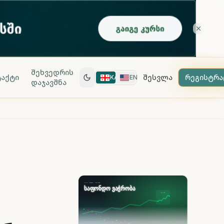
შეხვედრის
აქტი
შესვლა
რეგისტრა
KA
EN
დაჯავშნა