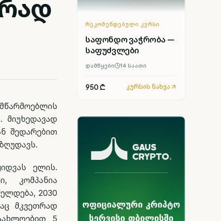
თრად
ᲠᲔᲙᲝᲛᲔᲜᲓᲔᲑᲣᲚᲘ ᲙᲣᲠᲡᲘ
საფონდო ვაჭრობა —
საფუძვლები
დამწყები
14
საათი
950 ₾
კურსის ნახვა
ომწარმოებლის
. მიუხედავად
ან შედარებით
ზღუდავს.
იდვას ელის.
ი, კომპანია
ელდება, 2030
ბაც მკვეთრად
აახლოებით 5