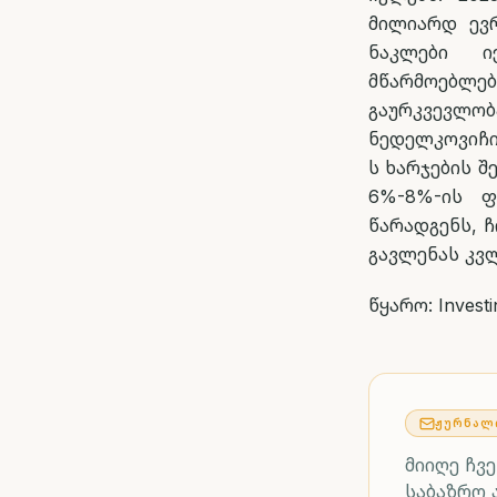
მილიარდ ევრ
ნაკლები ი
მწარმოებლე
გაურკვევლ
ნედელკოვიჩი
ს ხარჯების შ
6%-8%-ის ფ
წარადგენს, 
გავლენას კვ
წყარო: Invest
ᲟᲣᲠᲜᲐᲚ
მიიღე ჩვ
საბაზრო 