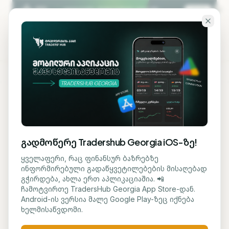
გადადი ძირითად შინაარსზე
KA
EN
ბლოგზე დაბრუნება
ᲐᲜᲐᲚᲘᲖᲘ
გადმოწერე Tradershub Georgia iOS-ზე!
IBM კვანტურ
ყველაფერი, რაც ფინანსურ ბაზრებზე
ინფორმირებული გადაწყვეტილებების მისაღებად
კომპიუტინგში $10
გჭირდება, ახლა ერთ აპლიკაციაშია. 📲
ჩამოტვირთე TradersHub Georgia App Store-დან.
მილიარდს ჩადებს
Android-ის ვერსია მალე Google Play-ზეც იქნება
ხელმისაწვდომი.
ნუცა ტყეშელაშვილი
28 მაისი, 2026
1
წთ კითხვა