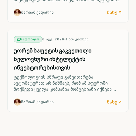
ფასი შემცირდა, კომპანიის ძირითადი
მაჩვენებლები კვლავ იზრდება.
ნახე
მარიამ ქადარია
ᲡᲐᲤᲝᲜᲓᲝ
6 ᲐᲒᲕ. 2026
1
ᲬᲗ ᲙᲘᲗᲮᲕᲐ
უორენ ბაფეტის გაკვეთილი
ხელოვნური ინტელექტის
ინვესტორებისთვის
ტექნოლოგიის სწრაფი განვითარება
ავტომატურად არ ნიშნავს, რომ ამ სფეროში
მოქმედი ყველა კომპანია მომგებიანი იქნება.
უორენ ბაფეტი ამის საილუსტრაციოდ ავიაციის
ინდუსტრიას ასახელებს.
ნახე
მარიამ ქადარია