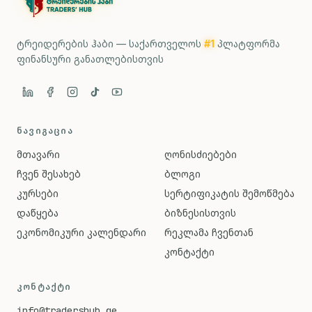
ტრეიდერების ჰაბი — საქართველოს
#1
პლატფორმა
ფინანსური განათლებისთვის
ᲜᲐᲕᲘᲒᲐᲪᲘᲐ
მთავარი
ღონისძიებები
ჩვენ შესახებ
ბლოგი
კურსები
სერტიფიკატის შემოწმება
დაწყება
ბიზნესისთვის
ეკონომიკური კალენდარი
რეკლამა ჩვენთან
კონტაქტი
ᲙᲝᲜᲢᲐᲥᲢᲘ
info@tradershub.ge