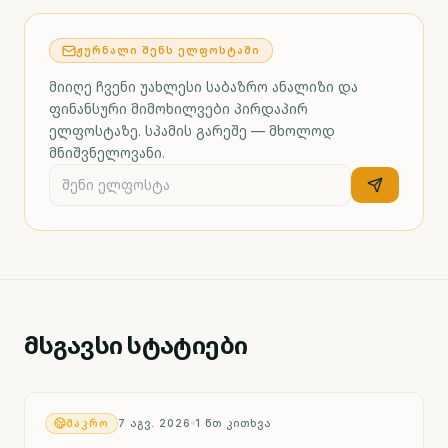
ᲟᲣᲠᲜᲐᲚᲘ ᲨᲔᲜᲡ ᲔᲚᲤᲝᲡᲢᲐᲨᲘ
მიიღე ჩვენი უახლესი საბაზრო ანალიზი და
ფინანსური მიმოხილვები პირდაპირ
ელფოსტაზე. სპამის გარეშე — მხოლოდ
მნიშვნელოვანი.
მსგავსი სტატიები
ᲛᲐᲙᲠᲝ
7 ᲐᲒᲕ. 2026
1
ᲬᲗ ᲙᲘᲗᲮᲕᲐ