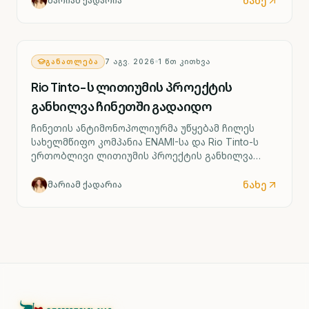
ნახე
მარიამ ქადარია
ᲒᲐᲜᲐᲗᲚᲔᲑᲐ
7 ᲐᲒᲕ. 2026
1
ᲬᲗ ᲙᲘᲗᲮᲕᲐ
Rio Tinto-ს ლითიუმის პროექტის
განხილვა ჩინეთში გადაიდო
ჩინეთის ანტიმონოპოლიურმა უწყებამ ჩილეს
სახელმწიფო კომპანია ENAMI-სა და Rio Tinto-ს
ერთობლივი ლითიუმის პროექტის განხილვა
რამდენიმე თვით გადადო.
ნახე
მარიამ ქადარია