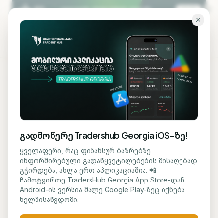
გადადი ძირითად შინაარსზე
KA
EN
ბლოგზე დაბრუნება
ᲡᲐᲤᲝᲜᲓᲝ
გადმოწერე Tradershub Georgia iOS-ზე!
Meta-ს აქციების სამიზნე
ყველაფერი, რაც ფინანსურ ბაზრებზე
ინფორმირებული გადაწყვეტილებების მისაღებად
ფასი 835 დოლარზე
გჭირდება, ახლა ერთ აპლიკაციაშია. 📲
ჩამოტვირთე TradersHub Georgia App Store-დან.
შენარჩუნდა
Android-ის ვერსია მალე Google Play-ზეც იქნება
ხელმისაწვდომი.
მარიამ ქადარია
1 ივნისი, 2026
1
წთ კითხვა