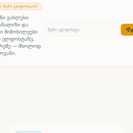
Ი ᲨᲔᲜᲡ ᲔᲚᲤᲝᲡᲢᲐᲨᲘ
ენი უახლესი
ანალიზი და
ი მიმოხილვები
რ ელფოსტაზე.
არეშე — მხოლოდ
ოვანი.