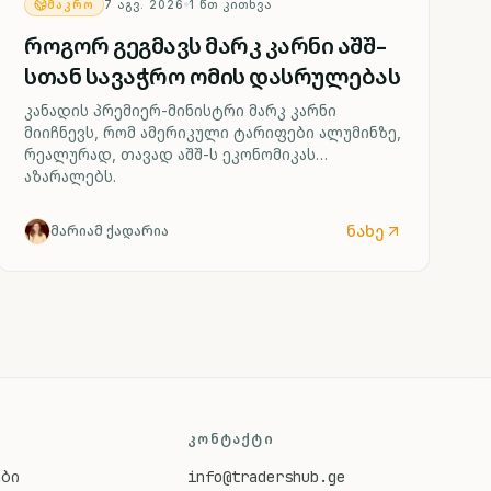
ᲛᲐᲙᲠᲝ
7 ᲐᲒᲕ. 2026
1
ᲬᲗ ᲙᲘᲗᲮᲕᲐ
როგორ გეგმავს მარკ კარნი აშშ-
სთან სავაჭრო ომის დასრულებას
კანადის პრემიერ-მინისტრი მარკ კარნი
მიიჩნევს, რომ ამერიკული ტარიფები ალუმინზე,
რეალურად, თავად აშშ-ს ეკონომიკას
აზარალებს.
ნახე
მარიამ ქადარია
ᲙᲝᲜᲢᲐᲥᲢᲘ
ები
info@tradershub.ge