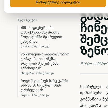
შედ
ჩამოტვირთე აპლიკაცია
გადა
ᲛᲔᲢᲘ ᲡᲢᲐᲢᲘᲐ
ჩინე
აშშ-ის ფიუჩერსები
დასაქმების ანგარიშის
შემც
მოლოდინში მცირედით
გამყარდა
ზეწ
მაკრო
·
2
წთ კითხვა
Volkswagen-ი ათიათასობით
დამატებითი სამუშაო
ნუცა ტყეშელ
ადგილის შემცირებას
განიხილავს
ანალიზი
·
2
წთ კითხვა
როგორ გეგმავს მარკ კარნი
აშშ-სთან სავაჭრო ომის
სპორტული ტ
დასრულებას
ფინანსური 
მაკრო
·
1
წთ კითხვა
კომპანიის შ
პროგნოზს ა