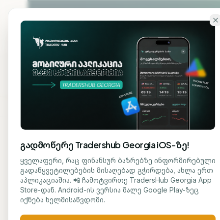
გადადი ძირითად შინაარსზე
ჩვენ
მთავარი
შესახებ
გადმოწერე Tradershub Georgia iOS-ზე!
ბლოგზე დაბრუნება
ყველაფერი, რაც ფინანსურ ბაზრებზე ინფორმირებული
გადაწყვეტილებების მისაღებად გჭირდება, ახლა ერთ
ᲐᲜᲐᲚᲘᲖᲘ
აპლიკაციაშია. 📲 ჩამოტვირთე TradersHub Georgia App
ნუცა ტყეშელაშვილი
Store-დან. Android-ის ვერსია მალე Google Play-ზეც
Nik
ᲟᲣᲠᲜᲐᲚᲘᲡᲢᲘ
იქნება ხელმისაწვდომი.