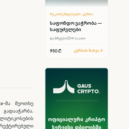
ᲠᲔᲙᲝᲛᲔᲜᲓᲔᲑᲣᲚᲘ ᲙᲣᲠᲡᲘ
საფონდო ვაჭრობა —
საფუძვლები
დამწყები
14
საათი
950 ₾
კურსის ნახვა
e-მა მეოთხე
გადააჭარბა.
ალიტიკოსების
რექტირებული