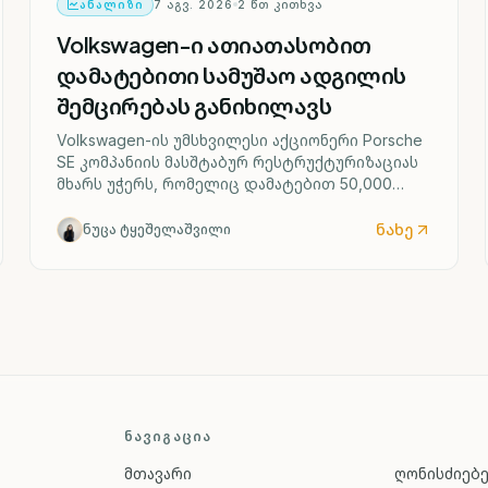
ᲐᲜᲐᲚᲘᲖᲘ
7 ᲐᲒᲕ. 2026
2
ᲬᲗ ᲙᲘᲗᲮᲕᲐ
Volkswagen-ი ათიათასობით
დამატებითი სამუშაო ადგილის
შემცირებას განიხილავს
Volkswagen-ის უმსხვილესი აქციონერი Porsche
SE კომპანიის მასშტაბურ რესტრუქტურიზაციას
მხარს უჭერს, რომელიც დამატებით 50,000
სამუშაო ადგილის შემცირებასა და ოთხი
გერმანული ქარხნის შესაძლო დახურვას
ნახე
ნუცა ტყეშელაშვილი
ითვალისწინებს.
ᲜᲐᲕᲘᲒᲐᲪᲘᲐ
მთავარი
ღონისძიებ