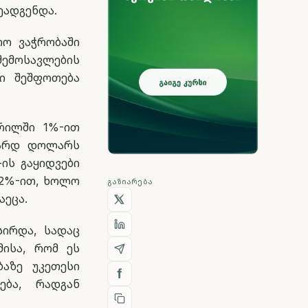
შეადგენდა.
რო ვაჭრობაში
შემოსავლების
ლი შეშფოთება
რილში 1%-ით
ლიარდ დოლარს
-ის გაყიდვები
12%-ით, ხოლო
ᲒᲐᲖᲘᲐᲠᲔᲑᲐ
აეცა.
სირდა, სადაც
მისა, რომ ეს
აზე უკეთესი
ება, რადგან