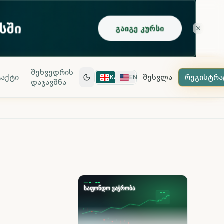
შეხვედრის
აქტი
შესვლა
რეგისტრა
KA
EN
დაჯავშნა