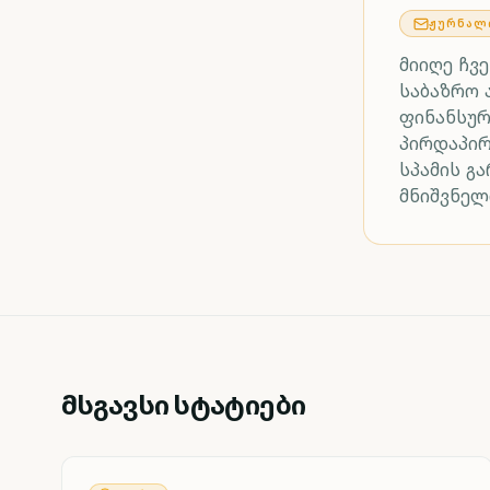
ᲟᲣᲠᲜᲐᲚ
მიიღე ჩვ
საბაზრო 
ფინანსურ
პირდაპი
სპამის გ
მნიშვნელ
მსგავსი სტატიები