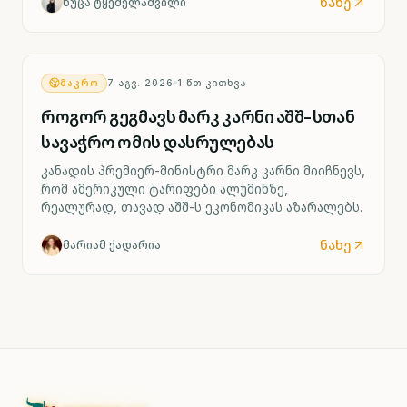
ქარხნის შესაძლო დახურვას ითვალისწინებს.
ნახე
ნუცა ტყეშელაშვილი
ᲛᲐᲙᲠᲝ
7 ᲐᲒᲕ. 2026
1
ᲬᲗ ᲙᲘᲗᲮᲕᲐ
როგორ გეგმავს მარკ კარნი აშშ-სთან
სავაჭრო ომის დასრულებას
კანადის პრემიერ-მინისტრი მარკ კარნი მიიჩნევს,
რომ ამერიკული ტარიფები ალუმინზე,
რეალურად, თავად აშშ-ს ეკონომიკას აზარალებს.
ნახე
მარიამ ქადარია