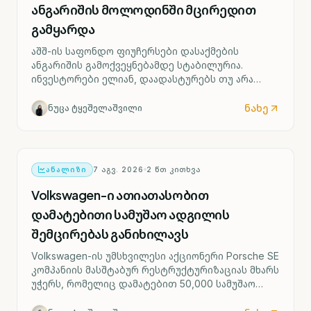
ანგარიშის მოლოდინში მცირედით
გამყარდა
აშშ-ის საფონდო ფიუჩერსები დასაქმების
ანგარიშის გამოქვეყნებამდე სტაბილურია.
ინვესტორები ელიან, დაადასტურებს თუ არა
ძლიერი შრომის ბაზარი ფედერალური რეზერვის
მიერ საპროცენტო განაკვეთის შესაძლო ზრდის
ნახე
ნუცა ტყეშელაშვილი
სცენარს უკვე სექტემბრიდან.
ᲐᲜᲐᲚᲘᲖᲘ
7 ᲐᲒᲕ. 2026
2
ᲬᲗ ᲙᲘᲗᲮᲕᲐ
Volkswagen-ი ათიათასობით
დამატებითი სამუშაო ადგილის
შემცირებას განიხილავს
Volkswagen-ის უმსხვილესი აქციონერი Porsche SE
კომპანიის მასშტაბურ რესტრუქტურიზაციას მხარს
უჭერს, რომელიც დამატებით 50,000 სამუშაო
ადგილის შემცირებასა და ოთხი გერმანული