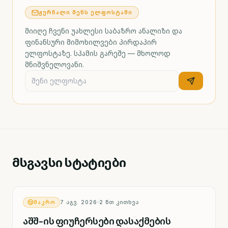
ᲟᲣᲠᲜᲐᲚᲘ ᲨᲔᲜᲡ ᲔᲚᲤᲝᲡᲢᲐᲨᲘ
მიიღე ჩვენი უახლესი საბაზრო ანალიზი და
ფინანსური მიმოხილვები პირდაპირ
ელფოსტაზე. სპამის გარეშე — მხოლოდ
მნიშვნელოვანი.
მსგავსი სტატიები
ᲛᲐᲙᲠᲝ
7 ᲐᲒᲕ. 2026
2
ᲬᲗ ᲙᲘᲗᲮᲕᲐ
აშშ-ის ფიუჩერსები დასაქმების