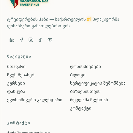
ტრეიდერების ჰაბი — საქართველოს
#1
პლატფორმა
ფინანსური განათლებისთვის
ᲜᲐᲕᲘᲒᲐᲪᲘᲐ
მთავარი
ღონისძიებები
ჩვენ შესახებ
ბლოგი
კურსები
სერტიფიკატის შემოწმება
დაწყება
ბიზნესისთვის
ეკონომიკური კალენდარი
რეკლამა ჩვენთან
კონტაქტი
ᲙᲝᲜᲢᲐᲥᲢᲘ
info@tradershub.ge