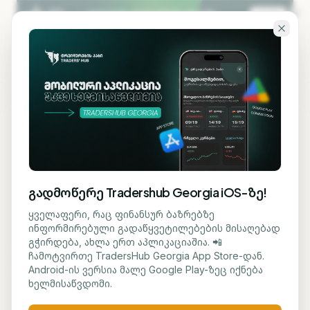
გადადი ძირითად შინაარსზე
KA
EN
ბლოგზე დაბრუნება
ᲡᲐᲤᲝᲜᲓᲝ
გადმოწერე Tradershub Georgia iOS-ზე!
Puma-ს აქციები Bernstein-
ყველაფერი, რაც ფინანსურ ბაზრებზე
ინფორმირებული გადაწყვეტილებების მისაღებად
ის ნეგატიური პროგნოზის
გჭირდება, ახლა ერთ აპლიკაციაშია. 📲
ჩამოტვირთე TradersHub Georgia App Store-დან.
ფონზე დაეცა
Android-ის ვერსია მალე Google Play-ზეც იქნება
ხელმისაწვდომი.
ნუცა ტყეშელაშვილი
23 ივნისი, 2026
2
წთ კითხვა