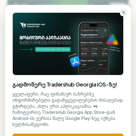
გადადი ძირითად შინაარსზე
KA
EN
ბლოგზე დაბრუნება
ᲡᲐᲤᲝᲜᲓᲝ
გადმოწერე Tradershub Georgia iOS-ზე!
სამხრეთ კორეა Google-ს
ყველაფერი, რაც ფინანსურ ბაზრებზე
ინფორმირებული გადაწყვეტილებების მისაღებად
ანტიმონოპოლიური
გჭირდება, ახლა ერთ აპლიკაციაშია. 📲
ჩამოტვირთე TradersHub Georgia App Store-დან.
წესების დარღვევაში
Android-ის ვერსია მალე Google Play-ზეც იქნება
ხელმისაწვდომი.
ადანაშაულებს