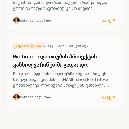
ივლისის განმავლობაში საუდის არაბეთისგან
ერთი ბარელი ნავთობიც კი არ მიუღია.
აღნიშნული ვაშინგტონსა და თეირანს შორის
გამწვავებულმა დაპირისპირებამ გამოიწვია.
ნახე
მარიამ ქადარია
ᲒᲐᲜᲐᲗᲚᲔᲑᲐ
7 ᲐᲒᲕ. 2026
1
ᲬᲗ ᲙᲘᲗᲮᲕᲐ
Rio Tinto-ს ლითიუმის პროექტის
განხილვა ჩინეთში გადაიდო
ჩინეთის ანტიმონოპოლიურმა უწყებამ ჩილეს
სახელმწიფო კომპანია ENAMI-სა და Rio Tinto-ს
ერთობლივი ლითიუმის პროექტის განხილვა
რამდენიმე თვით გადადო.
ნახე
მარიამ ქადარია