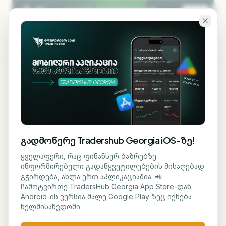
გადადი ძირითად შინაარსზე
KA
EN
ბლოგზე დაბრუნება
ᲡᲐᲤᲝᲜᲓᲝ
გადმოწერე Tradershub Georgia iOS-ზე!
SpaceX-ის აქციებზე
ყველაფერი, რაც ფინანსურ ბაზრებზე
ინფორმირებული გადაწყვეტილებების მისაღებად
მოთხოვნა გაიზარდა
გჭირდება, ახლა ერთ აპლიკაციაშია. 📲
ჩამოტვირთე TradersHub Georgia App Store-დან.
Android-ის ვერსია მალე Google Play-ზეც იქნება
მარიამ ქადარია
25 ივნისი, 2026
1
წთ კითხვა
ხელმისაწვდომი.