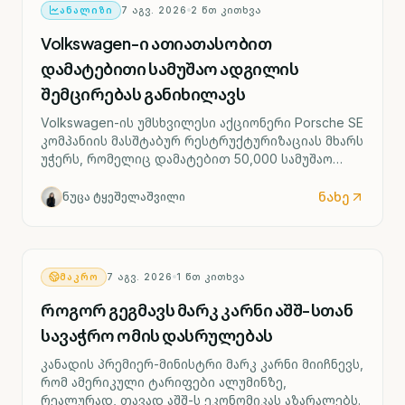
ᲐᲜᲐᲚᲘᲖᲘ
7 ᲐᲒᲕ. 2026
2
ᲬᲗ ᲙᲘᲗᲮᲕᲐ
Volkswagen-ი ათიათასობით
დამატებითი სამუშაო ადგილის
შემცირებას განიხილავს
Volkswagen-ის უმსხვილესი აქციონერი Porsche SE
კომპანიის მასშტაბურ რესტრუქტურიზაციას მხარს
უჭერს, რომელიც დამატებით 50,000 სამუშაო
ადგილის შემცირებასა და ოთხი გერმანული
ქარხნის შესაძლო დახურვას ითვალისწინებს.
ნახე
ნუცა ტყეშელაშვილი
ᲛᲐᲙᲠᲝ
7 ᲐᲒᲕ. 2026
1
ᲬᲗ ᲙᲘᲗᲮᲕᲐ
როგორ გეგმავს მარკ კარნი აშშ-სთან
სავაჭრო ომის დასრულებას
კანადის პრემიერ-მინისტრი მარკ კარნი მიიჩნევს,
რომ ამერიკული ტარიფები ალუმინზე,
რეალურად, თავად აშშ-ს ეკონომიკას აზარალებს.