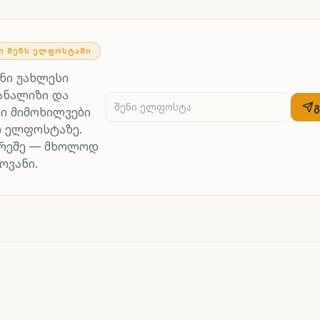
Ი ᲨᲔᲜᲡ ᲔᲚᲤᲝᲡᲢᲐᲨᲘ
ენი უახლესი
ანალიზი და
ი მიმოხილვები
რ ელფოსტაზე.
არეშე — მხოლოდ
ოვანი.