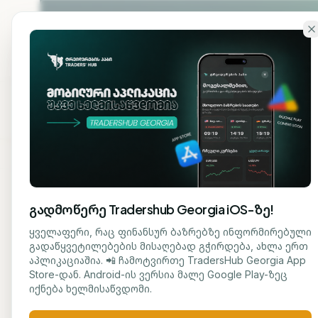
გადადი ძირითად შინაარსზე
ჩვენ
მთავარი
შესახებ
გადმოწერე Tradershub Georgia iOS-ზე!
ბლოგზე დაბრუნება
ყველაფერი, რაც ფინანსურ ბაზრებზე ინფორმირებული
გადაწყვეტილებების მისაღებად გჭირდება, ახლა ერთ
ᲡᲐᲤᲝᲜᲓᲝ
აპლიკაციაშია. 📲 ჩამოტვირთე TradersHub Georgia App
ნუცა ტყეშელაშვილი
Store-დან. Android-ის ვერსია მალე Google Play-ზეც
ტაი
ᲟᲣᲠᲜᲐᲚᲘᲡᲢᲘ
იქნება ხელმისაწვდომი.