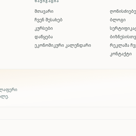
ᲜᲐᲕᲘᲒᲐᲪᲘᲐ
მთავარი
ღონისძიებ
ჩვენ შესახებ
ბლოგი
კურსები
სერტიფიკატ
დაწყება
ბიზნესისთ
ეკონომიკური კალენდარი
რეკლამა ჩვ
კონტაქტი
ელაფერი
ალე.