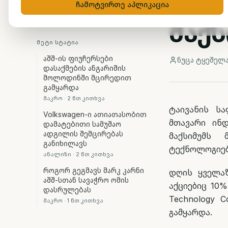
ბაზ
ჩამოტვირთე აპლიკაცია
მაქს
ᲛᲔᲢᲘ ᲡᲢᲐᲢᲘᲐ
აშშ-ის ფიუჩერსები
ნუცა ტყეშელ
დასაქმების ანგარიშის
მოლოდინში მცირედით
გამყარდა
მაკრო
·
2
წთ კითხვა
ტაივანის ს
Volkswagen-ი ათიათასობით
მთავარი ინდ
დამატებითი სამუშაო
ადგილის შემცირებას
მაქსიმუმს 
განიხილავს
ტექნოლოგიებ
ანალიზი
·
2
წთ კითხვა
როგორ გეგმავს მარკ კარნი
დღის ყველაზ
აშშ-სთან სავაჭრო ომის
აქციებიც 10
დასრულებას
Technology C
მაკრო
·
1
წთ კითხვა
გამყარდა.