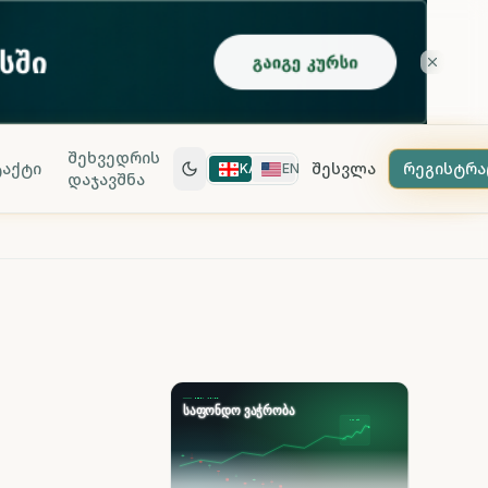
შეხვედრის
აქტი
შესვლა
რეგისტრა
KA
EN
დაჯავშნა