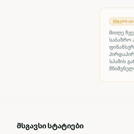
ᲟᲣᲠᲜᲐᲚ
მიიღე ჩვ
საბაზრო 
ფინანსურ
პირდაპი
სპამის გ
მნიშვნელ
მსგავსი სტატიები