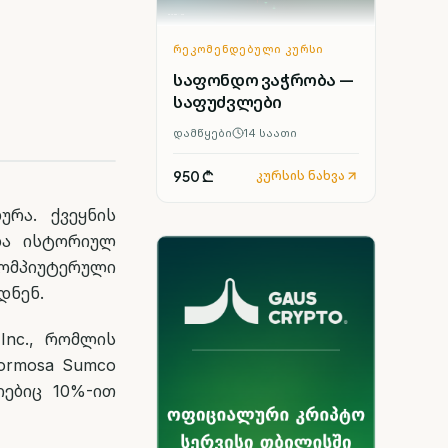
ᲠᲔᲙᲝᲛᲔᲜᲓᲔᲑᲣᲚᲘ ᲙᲣᲠᲡᲘ
საფონდო ვაჭრობა —
საფუძვლები
დამწყები
14
საათი
950 ₾
კურსის ნახვა
რა. ქვეყნის
 და ისტორიულ
ომპიუტერული
დნენ.
Inc., რომლის
ormosa Sumco
ციებიც 10%-ით