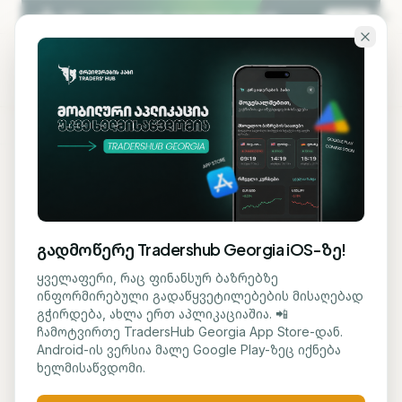
გადადი ძირითად შინაარსზე
KA
EN
ბლოგზე დაბრუნება
ᲡᲐᲤᲝᲜᲓᲝ
გადმოწერე Tradershub Georgia iOS-ზე!
ტექნოლოგიური სექტორი
ყველაფერი, რაც ფინანსურ ბაზრებზე
ინფორმირებული გადაწყვეტილებების მისაღებად
ზეწოლის ქვეშ - Nasdaq-
გჭირდება, ახლა ერთ აპლიკაციაშია. 📲
ჩამოტვირთე TradersHub Georgia App Store-დან.
ის ფიუჩერსები მკვეთრად
Android-ის ვერსია მალე Google Play-ზეც იქნება
ხელმისაწვდომი.
დაეცა