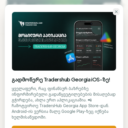
გადადი ძირითად შინაარსზე
KA
EN
ბლოგზე დაბრუნება
ᲐᲜᲐᲚᲘᲖᲘ
გადმოწერე Tradershub Georgia iOS-ზე!
აშშ და ისრაელი
ყველაფერი, რაც ფინანსურ ბაზრებზე
ინფორმირებული გადაწყვეტილებების მისაღებად
ემზადებიან ირანის
გჭირდება, ახლა ერთ აპლიკაციაშია. 📲
ჩამოტვირთე TradersHub Georgia App Store-დან.
წინააღმდეგ სამხედრო
Android-ის ვერსია მალე Google Play-ზეც იქნება
ხელმისაწვდომი.
მისიის შესაძლო