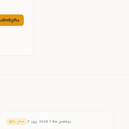
გამოწერა
ᲛᲐᲙᲠᲝ
7 ᲐᲒᲕ. 2026
1
ᲬᲗ ᲙᲘᲗᲮᲕᲐ