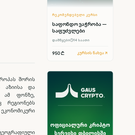
ᲠᲔᲙᲝᲛᲔᲜᲓᲔᲑᲣᲚᲘ ᲙᲣᲠᲡᲘ
საფონდო ვაჭრობა —
საფუძვლები
დამწყები
14
საათი
950 ₾
კურსის ნახვა
ვროპას შორის
ი აზიისა და
. ამ ფონზე,
ც რეგიონებს
ეკონომიკური
 გეოგრაფიული