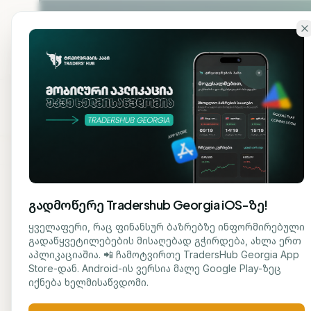
გადადი ძირითად შინაარსზე
ჩვენ
მთავარი
შესახებ
გადმოწერე Tradershub Georgia iOS-ზე!
ბლოგზე დაბრუნება
ყველაფერი, რაც ფინანსურ ბაზრებზე ინფორმირებული
გადაწყვეტილებების მისაღებად გჭირდება, ახლა ერთ
ᲒᲐᲜᲐᲗᲚᲔᲑᲐ
აპლიკაციაშია. 📲 ჩამოტვირთე TradersHub Georgia App
შ. ახმედოვი
Store-დან. Android-ის ვერსია მალე Google Play-ზეც
უზბ
ᲟᲣᲠᲜᲐᲚᲘᲡᲢᲘ
იქნება ხელმისაწვდომი.