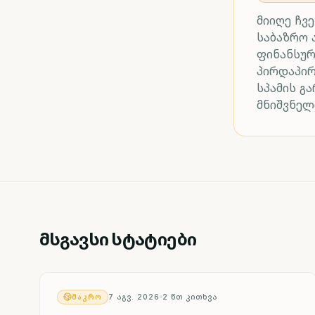
მიიღე ჩვ
საბაზრო 
ფინანსურ
პირდაპი
სპამის გ
მნიშვნელ
მსგავსი სტატიები
ᲛᲐᲙᲠᲝ
7 ᲐᲒᲕ. 2026
2
ᲬᲗ ᲙᲘᲗᲮᲕᲐ