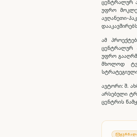
ცენტრალურ ა
უფრო მოკლე 
ავღანეთი-პა
დააკავშირებს
ამ პროექტე
ცენტრალურ 
უფრო გააღრმ
მხოლოდ ტვ
სტრატეგიული
ავტორი: შ. 
არსებული ტრ
ცენტრის წამ
ᲟᲣᲠᲜᲐᲚ