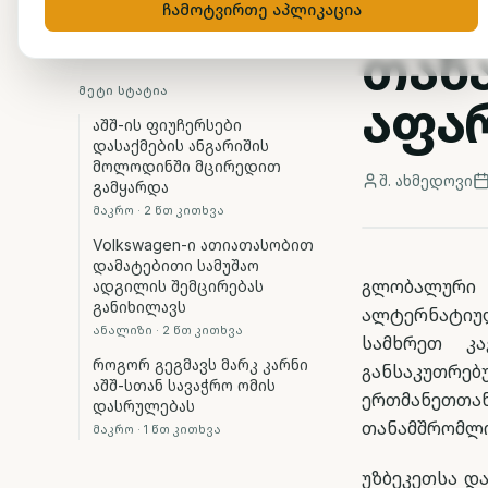
სატ
ჩამოტვირთე აპლიკაცია
თან
ᲛᲔᲢᲘ ᲡᲢᲐᲢᲘᲐ
აფა
აშშ-ის ფიუჩერსები
დასაქმების ანგარიშის
მოლოდინში მცირედით
შ. ახმედოვი
გამყარდა
მაკრო
·
2
წთ კითხვა
Volkswagen-ი ათიათასობით
დამატებითი სამუშაო
გლობალური მ
ადგილის შემცირებას
განიხილავს
ალტერნატიუ
ანალიზი
·
2
წთ კითხვა
სამხრეთ კა
როგორ გეგმავს მარკ კარნი
განსაკუთრე
აშშ-სთან სავაჭრო ომის
ერთმანეთთა
დასრულებას
თანამშრომლო
მაკრო
·
1
წთ კითხვა
უზბეკეთსა დ