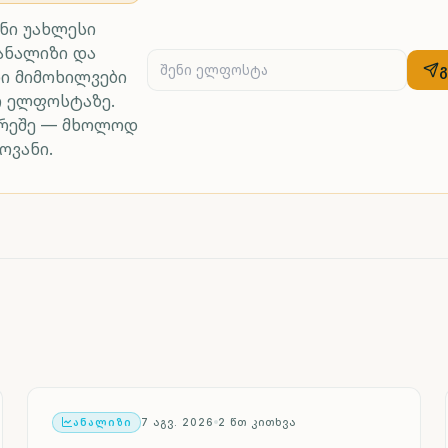
ენი უახლესი
ანალიზი და
ი მიმოხილვები
რ ელფოსტაზე.
არეშე — მხოლოდ
ოვანი.
ᲐᲜᲐᲚᲘᲖᲘ
7 ᲐᲒᲕ. 2026
2
ᲬᲗ ᲙᲘᲗᲮᲕᲐ