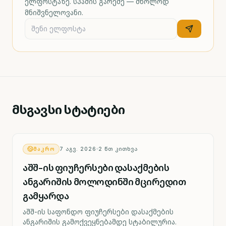
ელფოსტაზე. სპამის გარეშე — მხოლოდ
მნიშვნელოვანი.
მსგავსი სტატიები
ᲛᲐᲙᲠᲝ
7 ᲐᲒᲕ. 2026
2
ᲬᲗ ᲙᲘᲗᲮᲕᲐ
აშშ-ის ფიუჩერსები დასაქმების
ანგარიშის მოლოდინში მცირედით
გამყარდა
აშშ-ის საფონდო ფიუჩერსები დასაქმების
ანგარიშის გამოქვეყნებამდე სტაბილურია.