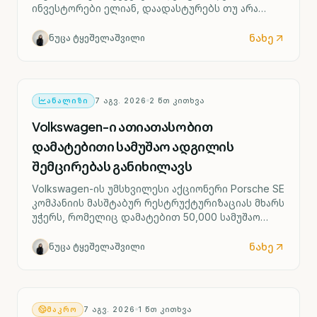
ინვესტორები ელიან, დაადასტურებს თუ არა
ძლიერი შრომის ბაზარი ფედერალური რეზერვის
მიერ საპროცენტო განაკვეთის შესაძლო ზრდის
ნახე
ნუცა ტყეშელაშვილი
სცენარს უკვე სექტემბრიდან.
ᲐᲜᲐᲚᲘᲖᲘ
7 ᲐᲒᲕ. 2026
2
ᲬᲗ ᲙᲘᲗᲮᲕᲐ
Volkswagen-ი ათიათასობით
დამატებითი სამუშაო ადგილის
შემცირებას განიხილავს
Volkswagen-ის უმსხვილესი აქციონერი Porsche SE
კომპანიის მასშტაბურ რესტრუქტურიზაციას მხარს
უჭერს, რომელიც დამატებით 50,000 სამუშაო
ადგილის შემცირებასა და ოთხი გერმანული
ქარხნის შესაძლო დახურვას ითვალისწინებს.
ნახე
ნუცა ტყეშელაშვილი
ᲛᲐᲙᲠᲝ
7 ᲐᲒᲕ. 2026
1
ᲬᲗ ᲙᲘᲗᲮᲕᲐ