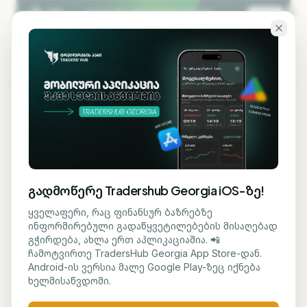
გადადი ძირითად შინაარსზე
KA
EN
ბლოგზე დაბრუნება
ᲡᲐᲤᲝᲜᲓᲝ
გადმოწერე Tradershub Georgia iOS-ზე!
Abercrombie & Fitch-ის
ყველაფერი, რაც ფინანსურ ბაზრებზე
ინფორმირებული გადაწყვეტილებების მისაღებად
მოგებამ მოლოდინს
გჭირდება, ახლა ერთ აპლიკაციაშია. 📲
ჩამოტვირთე TradersHub Georgia App Store-დან.
გადააჭარბა - აქციები
Android-ის ვერსია მალე Google Play-ზეც იქნება
ხელმისაწვდომი.
წინასაბაზრო ვაჭრობაში