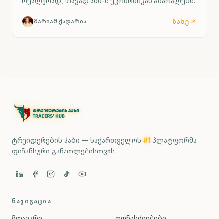
რეალურად, თავად აშშ-ს ეკონომიკას აზარალებს.
ნახე
მარიამ ქადარია
ტრეიდერების ჰაბი — საქართველოს
#1
პლატფორმა
ფინანსური განათლებისთვის
ᲜᲐᲕᲘᲒᲐᲪᲘᲐ
მთავარი
ღონისძიებები