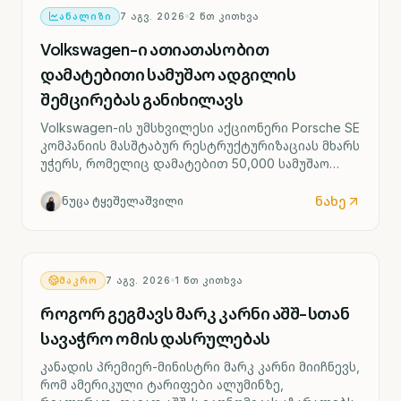
ᲐᲜᲐᲚᲘᲖᲘ
7 ᲐᲒᲕ. 2026
2
ᲬᲗ ᲙᲘᲗᲮᲕᲐ
Volkswagen-ი ათიათასობით
დამატებითი სამუშაო ადგილის
შემცირებას განიხილავს
Volkswagen-ის უმსხვილესი აქციონერი Porsche SE
კომპანიის მასშტაბურ რესტრუქტურიზაციას მხარს
უჭერს, რომელიც დამატებით 50,000 სამუშაო
ადგილის შემცირებასა და ოთხი გერმანული
ქარხნის შესაძლო დახურვას ითვალისწინებს.
ნახე
ნუცა ტყეშელაშვილი
ᲛᲐᲙᲠᲝ
7 ᲐᲒᲕ. 2026
1
ᲬᲗ ᲙᲘᲗᲮᲕᲐ
როგორ გეგმავს მარკ კარნი აშშ-სთან
სავაჭრო ომის დასრულებას
კანადის პრემიერ-მინისტრი მარკ კარნი მიიჩნევს,
რომ ამერიკული ტარიფები ალუმინზე,