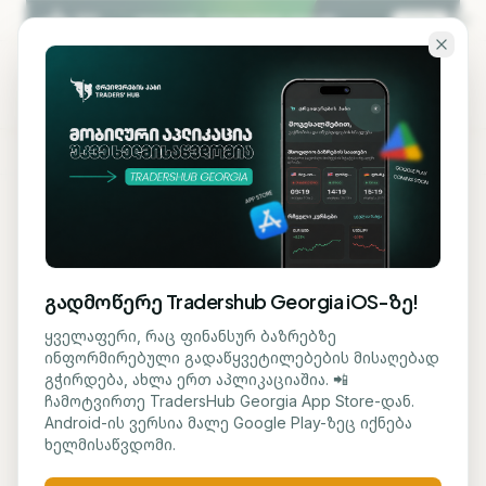
გადადი ძირითად შინაარსზე
KA
EN
ბლოგზე დაბრუნება
ᲡᲐᲤᲝᲜᲓᲝ
გადმოწერე Tradershub Georgia iOS-ზე!
Nvidia-ს აქციების სამიზნე
ყველაფერი, რაც ფინანსურ ბაზრებზე
ინფორმირებული გადაწყვეტილებების მისაღებად
ფასმა 700 დოლარს
გჭირდება, ახლა ერთ აპლიკაციაშია. 📲
ჩამოტვირთე TradersHub Georgia App Store-დან.
გადააჭარბა
Android-ის ვერსია მალე Google Play-ზეც იქნება
ხელმისაწვდომი.
მარიამ ქადარია
17 ივნისი, 2026
5
წთ კითხვა