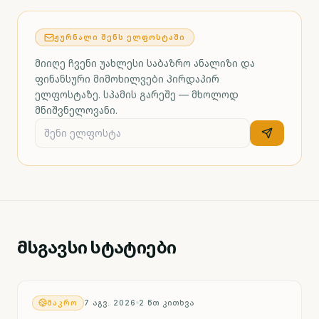
ᲟᲣᲠᲜᲐᲚᲘ ᲨᲔᲜᲡ ᲔᲚᲤᲝᲡᲢᲐᲨᲘ
მიიღე ჩვენი უახლესი საბაზრო ანალიზი და
ფინანსური მიმოხილვები პირდაპირ
ელფოსტაზე. სპამის გარეშე — მხოლოდ
მნიშვნელოვანი.
მსგავსი სტატიები
ᲛᲐᲙᲠᲝ
7 ᲐᲒᲕ. 2026
2
ᲬᲗ ᲙᲘᲗᲮᲕᲐ