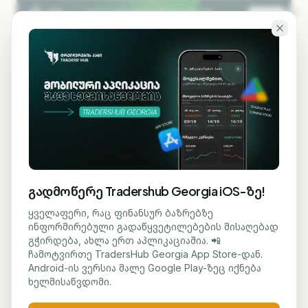
გადადი ძირითად შინაარსზე
KA
EN
ბლოგზე დაბრუნება
ᲡᲐᲤᲝᲜᲓᲝ
გადმოწერე Tradershub Georgia iOS-ზე!
Oracle-ის აქციები დაეცა
ყველაფერი, რაც ფინანსურ ბაზრებზე
ინფორმირებული გადაწყვეტილებების მისაღებად
მიუხედავად ძლიერი
გჭირდება, ახლა ერთ აპლიკაციაშია. 📲
ჩამოტვირთე TradersHub Georgia App Store-დან.
ფინანსური შედეგებისა -
Android-ის ვერსია მალე Google Play-ზეც იქნება
ხელმისაწვდომი.
ინვესტორებს ხარჯების