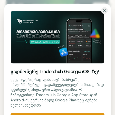
გადადი ძირითად შინაარსზე
KA
EN
ბლოგზე დაბრუნება
ᲛᲐᲙᲠᲝ
გადმოწერე Tradershub Georgia iOS-ზე!
სინგაპურის ექსპორტი
ყველაფერი, რაც ფინანსურ ბაზრებზე
ინფორმირებული გადაწყვეტილებების მისაღებად
38.4%-ით გაიზარდა
გჭირდება, ახლა ერთ აპლიკაციაშია. 📲
ჩამოტვირთე TradersHub Georgia App Store-დან.
Android-ის ვერსია მალე Google Play-ზეც იქნება
მარიამ ქადარია
17 ივნისი, 2026
1
წთ კითხვა
ხელმისაწვდომი.